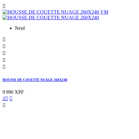

Neuf





HOUSSE DE COUETTE NUAGE 260X240
9 990 XPF
2


