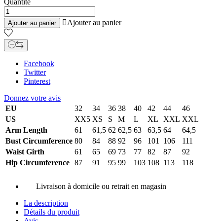
Quantité

Ajouter au panier
Ajouter au panier
Facebook
Twitter
Pinterest
Donnez votre avis
EU
32
34
36
38
40
42
44
46
US
XX5
XS
S
M
L
XL
XXL
XXL
Arm Length
61
61,5
62
62,5
63
63,5
64
64,5
Bust Circumference
80
84
88
92
96
101
106
111
Waist Girth
61
65
69
73
77
82
87
92
Hip Circumference
87
91
95
99
103
108
113
118
Livraison à domicile ou retrait en magasin
La description
Détails du produit
Avis