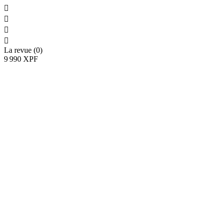




La revue (0)
9 990 XPF