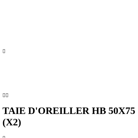



TAIE D'OREILLER HB 50X75
(X2)