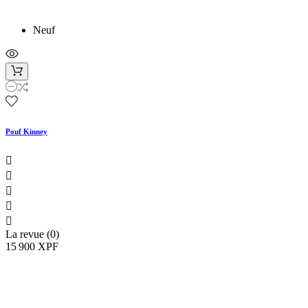
Neuf
Pouf Kinney





La revue (0)
15 900 XPF