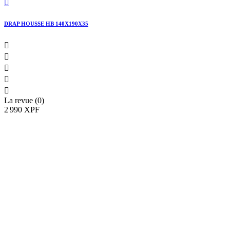

DRAP HOUSSE HB 140X190X35





La revue (0)
2 990 XPF