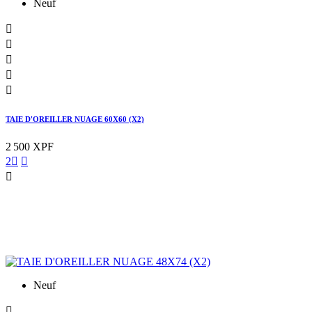
Neuf





TAIE D'OREILLER NUAGE 60X60 (X2)
2 500 XPF
2



Neuf
