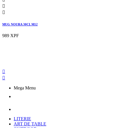


MUG NOURA 30CL M12
989 XPF


Mega Menu
LITERIE
ART DE TABLE