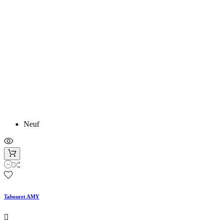
Neuf
Tabouret AMY
