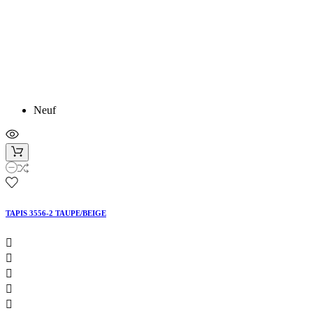
Neuf
TAPIS 3556-2 TAUPE/BEIGE




