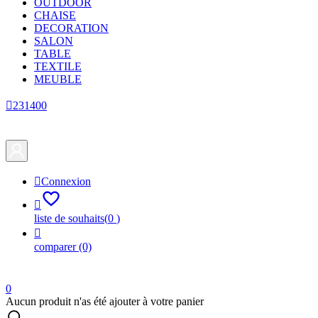
OUTDOOR
CHAISE
DECORATION
SALON
TABLE
TEXTILE
MEUBLE

231400

Connexion

liste de souhaits
(
0
)

comparer
(0)
0
Aucun produit n'as été ajouter à votre panier