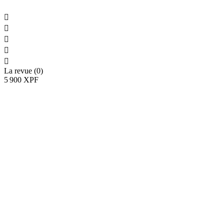





La revue (0)
5 900 XPF