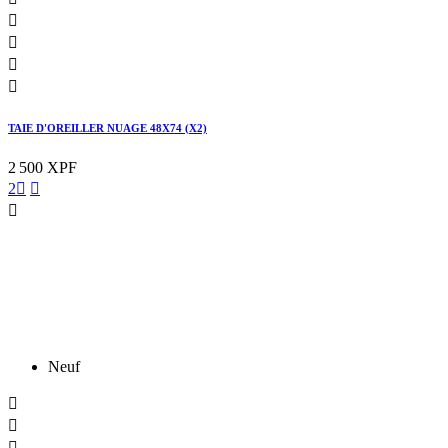




TAIE D'OREILLER NUAGE 48X74 (X2)
2 500 XPF
2



Neuf


