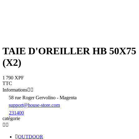
TAIE D'OREILLER HB 50X75
(X2)
1 790 XPF
TTC
Informations


58 rue Roger Gervolino - Magenta
support@house-store.com
231400
catégorie



OUTDOOR