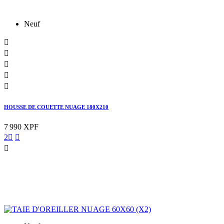
Neuf





HOUSSE DE COUETTE NUAGE 180X210
7 990 XPF
2


