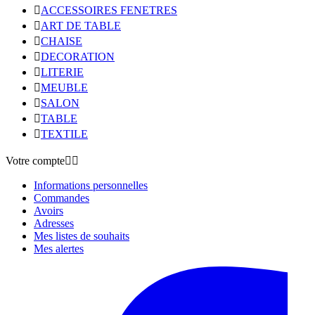

ACCESSOIRES FENETRES

ART DE TABLE

CHAISE

DECORATION

LITERIE

MEUBLE

SALON

TABLE

TEXTILE
Votre compte


Informations personnelles
Commandes
Avoirs
Adresses
Mes listes de souhaits
Mes alertes