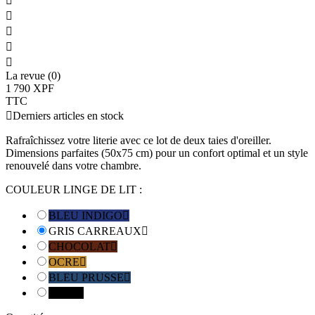





La revue (0)
1 790 XPF
TTC

Derniers articles en stock
Rafraîchissez votre literie avec ce lot de deux taies d'oreiller.
Dimensions parfaites (50x75 cm) pour un confort optimal et un style
renouvelé dans votre chambre.
COULEUR LINGE DE LIT :
BLEU INDIGO

GRIS CARREAUX

CHOCOLAT

OCRE

BLEU PRUSSE

NOIR
