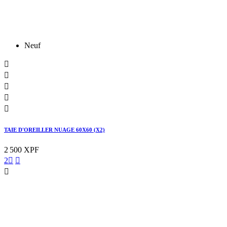
Neuf





TAIE D'OREILLER NUAGE 60X60 (X2)
2 500 XPF
2


