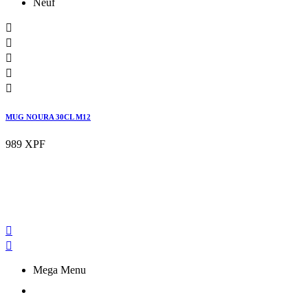
Neuf





MUG NOURA 30CL M12
989 XPF


Mega Menu