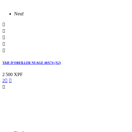
Neuf





TAIE D'OREILLER NUAGE 48X74 (X2)
2 500 XPF
2


