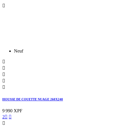

Neuf





HOUSSE DE COUETTE NUAGE 260X240
9 990 XPF
2


