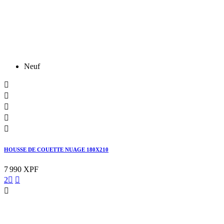
Neuf





HOUSSE DE COUETTE NUAGE 180X210
7 990 XPF
2


