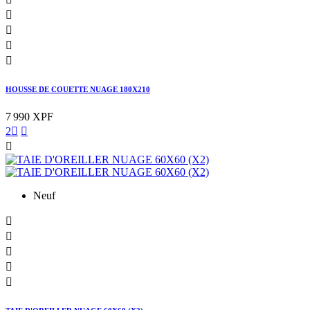




HOUSSE DE COUETTE NUAGE 180X210
7 990 XPF
2



Neuf




