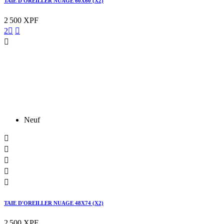
TAIE D'OREILLER NUAGE 60X60 (X2)
2 500 XPF
2



Neuf





TAIE D'OREILLER NUAGE 48X74 (X2)
2 500 XPF