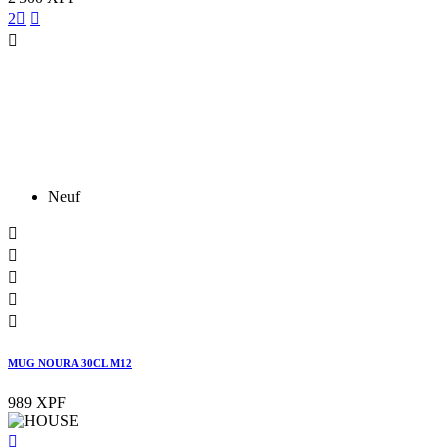
2



Neuf





MUG NOURA 30CL M12
989 XPF
