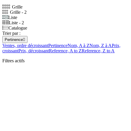
Grille
Grille - 2
Liste
Liste - 2
Catalogue
Trier par :
Pertinence

Ventes, ordre décroissant
Pertinence
Nom, A à Z
Nom, Z à A
Prix,
croissant
Prix, décroissant
Reference, A to Z
Reference, Z to A
Filtres actifs