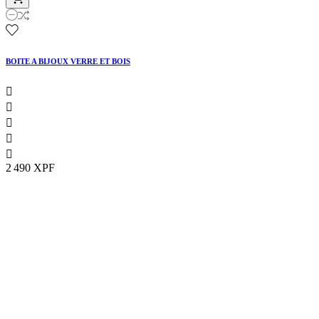
BOITE A BIJOUX VERRE ET BOIS





2 490 XPF