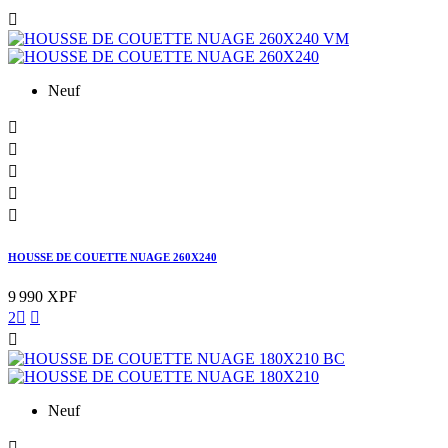

Neuf





HOUSSE DE COUETTE NUAGE 260X240
9 990 XPF
2



Neuf
