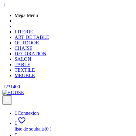

Mega Menu
LITERIE
ART DE TABLE
OUTDOOR
CHAISE
DECORATION
SALON
TABLE
TEXTILE
MEUBLE

231400

Connexion

liste de souhaits
(
0
)
