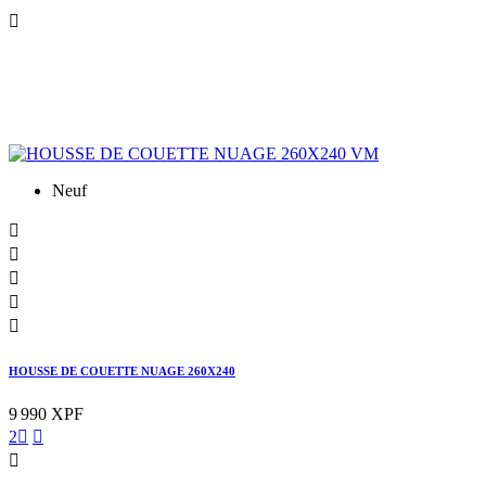

Neuf





HOUSSE DE COUETTE NUAGE 260X240
9 990 XPF
2


