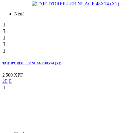
Neuf





TAIE D'OREILLER NUAGE 48X74 (X2)
2 500 XPF
2


