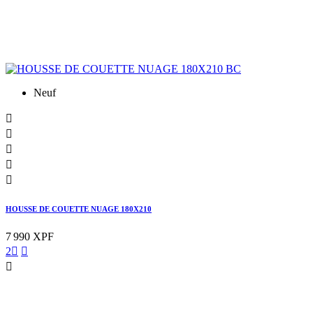
Neuf





HOUSSE DE COUETTE NUAGE 180X210
7 990 XPF
2


