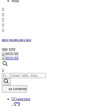
Neuf





MUG NOURA 30CL M12
989 XPF

se connecter

Connexion