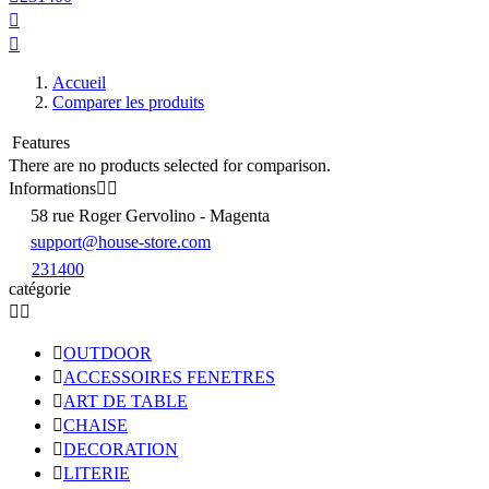


Accueil
Comparer les produits
Features
There are no products selected for comparison.
Informations


58 rue Roger Gervolino - Magenta
support@house-store.com
231400
catégorie



OUTDOOR

ACCESSOIRES FENETRES

ART DE TABLE

CHAISE

DECORATION

LITERIE