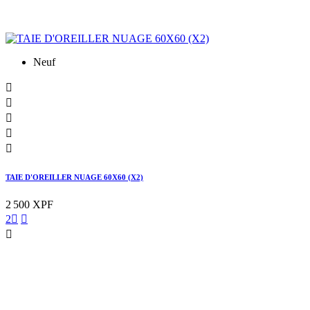
Neuf





TAIE D'OREILLER NUAGE 60X60 (X2)
2 500 XPF
2


