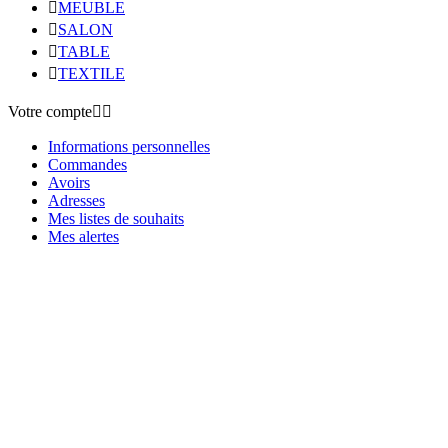

MEUBLE

SALON

TABLE

TEXTILE
Votre compte


Informations personnelles
Commandes
Avoirs
Adresses
Mes listes de souhaits
Mes alertes