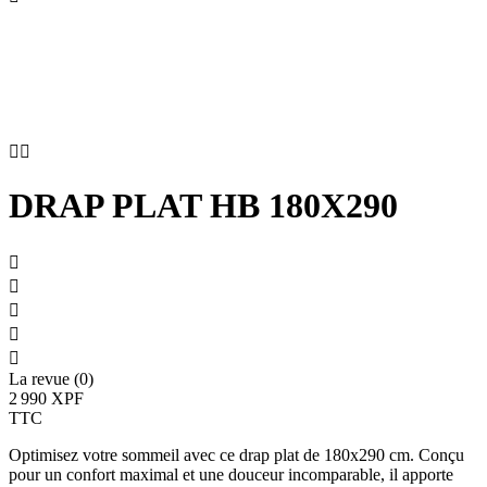


DRAP PLAT HB 180X290





La revue (0)
2 990 XPF
TTC
Optimisez votre sommeil avec ce drap plat de 180x290 cm. Conçu
pour un confort maximal et une douceur incomparable, il apporte