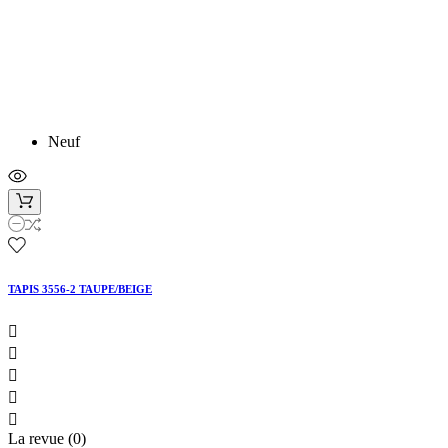
Neuf
TAPIS 3556-2 TAUPE/BEIGE





La revue (0)