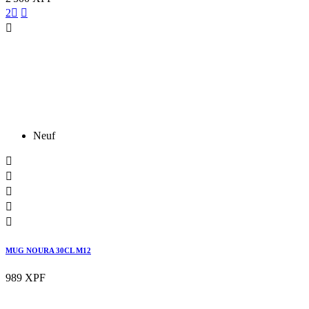
2



Neuf





MUG NOURA 30CL M12
989 XPF