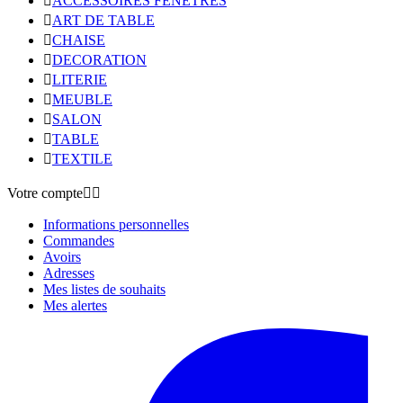

ACCESSOIRES FENETRES

ART DE TABLE

CHAISE

DECORATION

LITERIE

MEUBLE

SALON

TABLE

TEXTILE
Votre compte


Informations personnelles
Commandes
Avoirs
Adresses
Mes listes de souhaits
Mes alertes