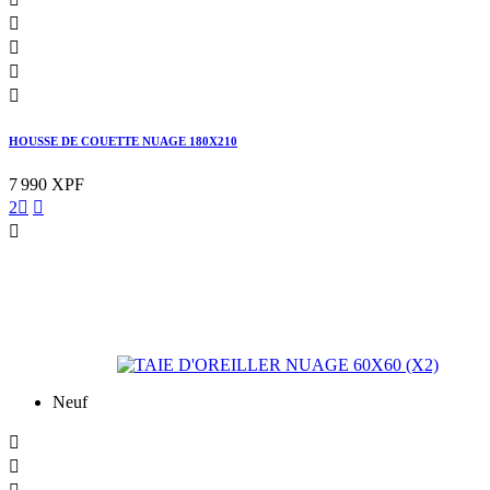




HOUSSE DE COUETTE NUAGE 180X210
7 990 XPF
2



Neuf

