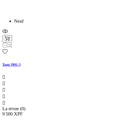
Neuf
Tapis 3901-3





La revue (0)
9 500 XPF