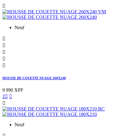

Neuf





HOUSSE DE COUETTE NUAGE 260X240
9 990 XPF
2



Neuf
