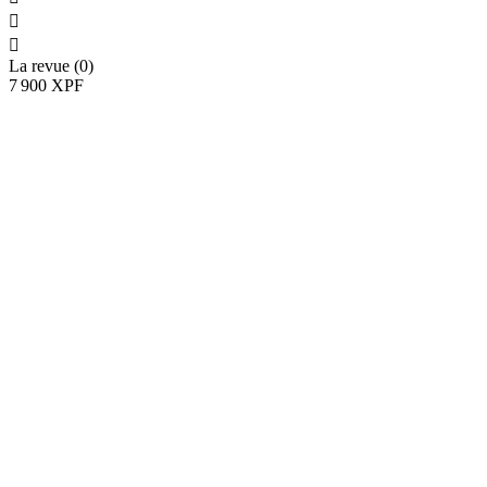


La revue (0)
7 900 XPF