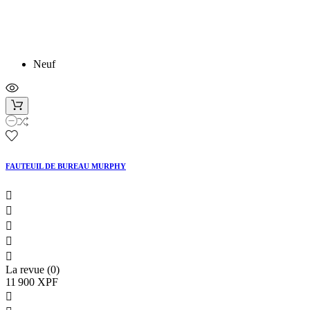
Neuf
FAUTEUIL DE BUREAU MURPHY





La revue (0)
11 900 XPF
