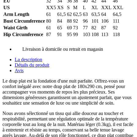
EU
32
34
36
38
40
42
44
46
US
XX5
XS
S
M
L
XL
XXL
XXL
Arm Length
61
61,5
62
62,5
63
63,5
64
64,5
Bust Circumference
80
84
88
92
96
101
106
111
Waist Girth
61
65
69
73
77
82
87
92
Hip Circumference
87
91
95
99
103
108
113
118
Livraison à domicile ou retrait en magasin
La description
Détails du produit
Avis
Le drap plat est la fondation d'une nuit parfaite. Offrez-vous un
confort inégalé avec notre drap plat de 180x290 cm, pensé pour
accompagner vos moments de repos les plus précieux. Ses
dimensions généreuses garantissent un ajustement parfait, que vous
souhaitiez une sensation de luxe ou une simplicité de soin.
Nous avons sélectionné un tissu qui allie douceur au toucher et
respirabilité, permettant une régulation optimale de la température
corporelle tout au long de la nuit. Matériau léger (0.3kg), il est facile
à entretenir et résiste au temps, conservant sa belle tenue lavage
après lavage. Au-delà de son rôle fonctionnel, ce drap plat contribue