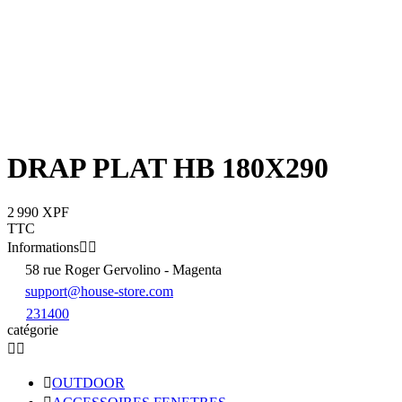
DRAP PLAT HB 180X290
2 990 XPF
TTC
Informations


58 rue Roger Gervolino - Magenta
support@house-store.com
231400
catégorie



OUTDOOR