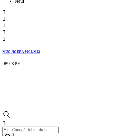
Neuf





MUG NOURA 30CL M12
989 XPF
