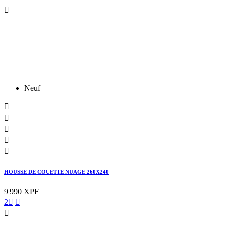

Neuf





HOUSSE DE COUETTE NUAGE 260X240
9 990 XPF
2


