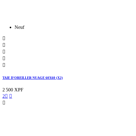
Neuf





TAIE D'OREILLER NUAGE 60X60 (X2)
2 500 XPF
2


