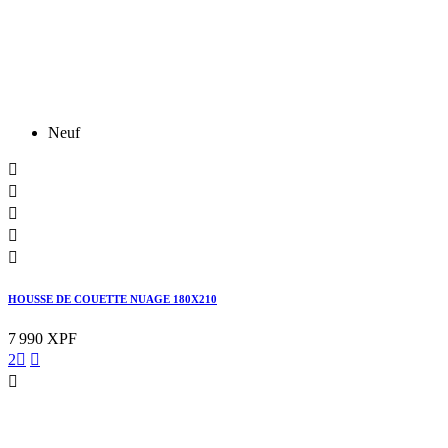
Neuf





HOUSSE DE COUETTE NUAGE 180X210
7 990 XPF
2


