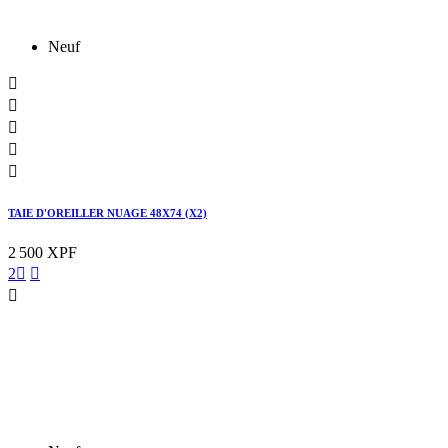
Neuf





TAIE D'OREILLER NUAGE 48X74 (X2)
2 500 XPF
2


