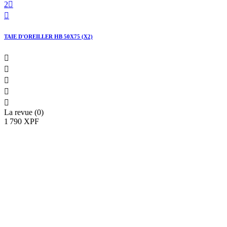
2


TAIE D'OREILLER HB 50X75 (X2)





La revue (0)
1 790 XPF