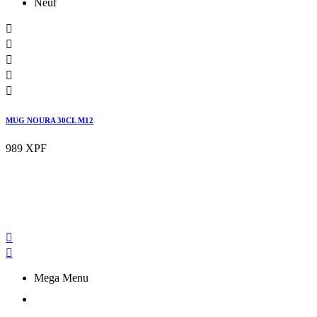
Neuf





MUG NOURA 30CL M12
989 XPF


Mega Menu