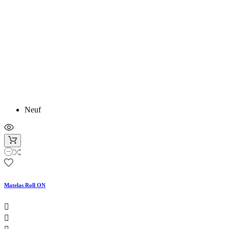
Neuf
Matelas Roll ON

