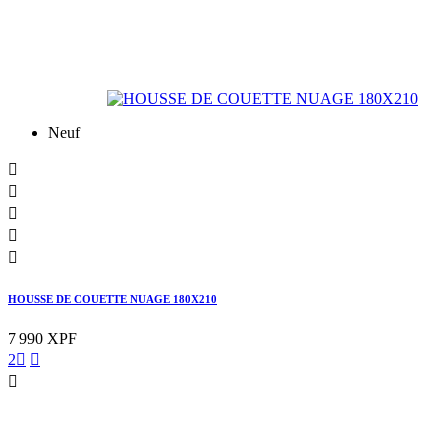
Neuf





HOUSSE DE COUETTE NUAGE 180X210
7 990 XPF
2


