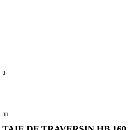



TAIE DE TRAVERSIN HB 160