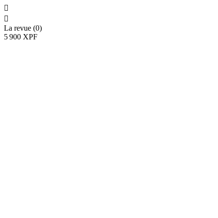


La revue (0)
5 900 XPF