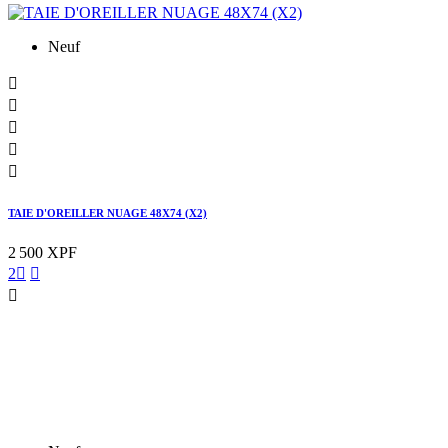
Neuf





TAIE D'OREILLER NUAGE 48X74 (X2)
2 500 XPF
2


