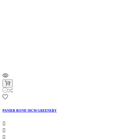
PANIER ROND 38CM GREENERY


