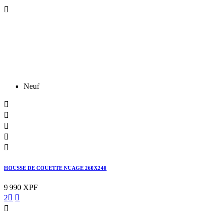

Neuf





HOUSSE DE COUETTE NUAGE 260X240
9 990 XPF
2


