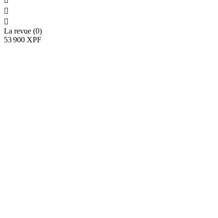



La revue (0)
53 900 XPF