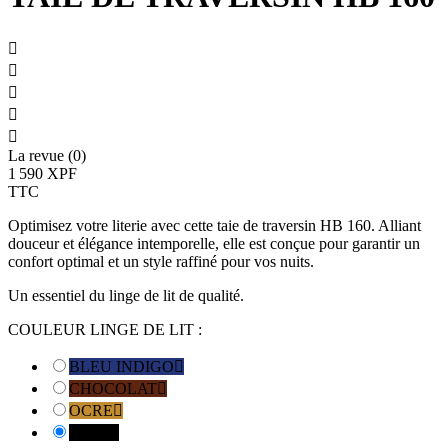





La revue (0)
1 590 XPF
TTC
Optimisez votre literie avec cette taie de traversin HB 160. Alliant
douceur et élégance intemporelle, elle est conçue pour garantir un
confort optimal et un style raffiné pour vos nuits.
Un essentiel du linge de lit de qualité.
COULEUR LINGE DE LIT :
BLEU INDIGO

CHOCOLAT

OCRE

NOIR
