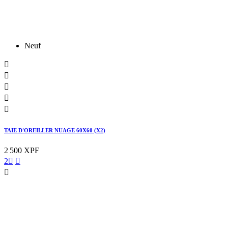
Neuf





TAIE D'OREILLER NUAGE 60X60 (X2)
2 500 XPF
2


