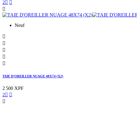
2



Neuf





TAIE D'OREILLER NUAGE 48X74 (X2)
2 500 XPF
2


