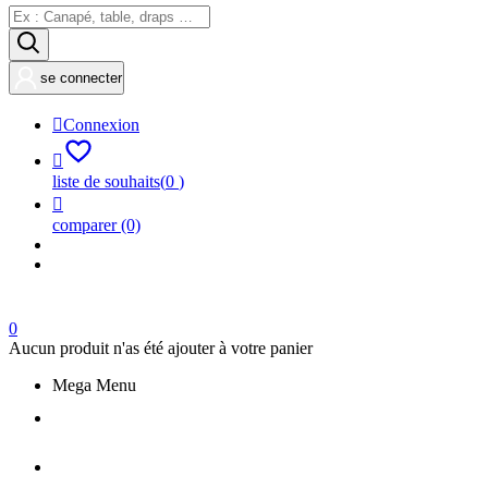
se connecter

Connexion

liste de souhaits
(
0
)

comparer
(0)
0
Aucun produit n'as été ajouter à votre panier
Mega Menu