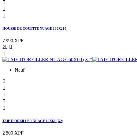



HOUSSE DE COUETTE NUAGE 180X210
7 990 XPF
2



Neuf





TAIE D'OREILLER NUAGE 60X60 (X2)
2 500 XPF