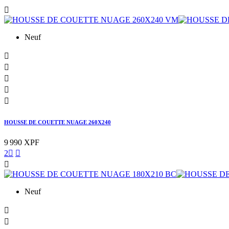

Neuf





HOUSSE DE COUETTE NUAGE 260X240
9 990 XPF
2



Neuf

