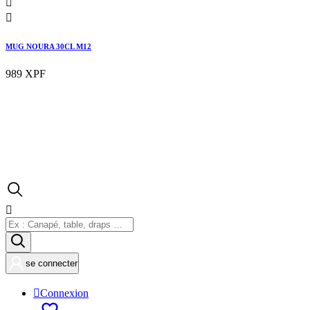


MUG NOURA 30CL M12
989 XPF

se connecter

Connexion