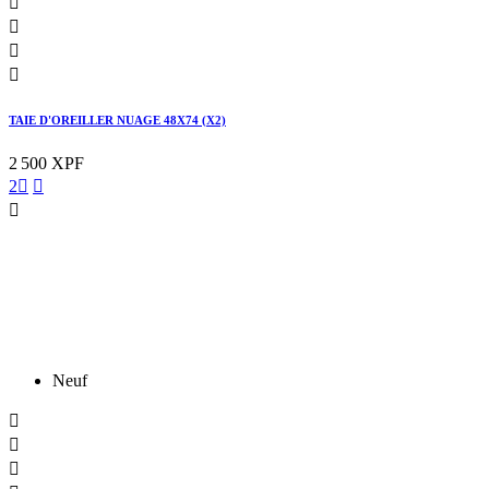




TAIE D'OREILLER NUAGE 48X74 (X2)
2 500 XPF
2



Neuf


