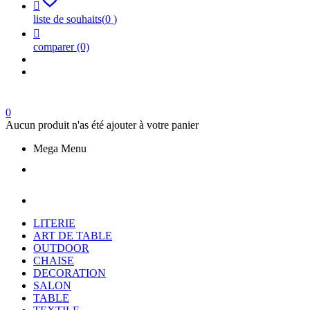

liste de souhaits
(
0
)

comparer
(0)
0
Aucun produit n'as été ajouter à votre panier
Mega Menu
LITERIE
ART DE TABLE
OUTDOOR
CHAISE
DECORATION
SALON
TABLE