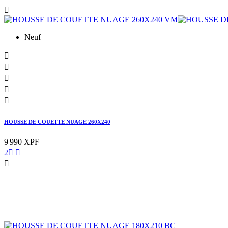

Neuf





HOUSSE DE COUETTE NUAGE 260X240
9 990 XPF
2


