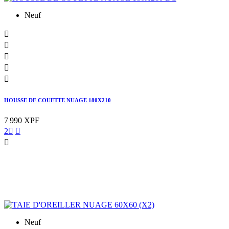
Neuf





HOUSSE DE COUETTE NUAGE 180X210
7 990 XPF
2



Neuf