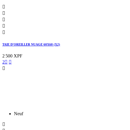





TAIE D'OREILLER NUAGE 60X60 (X2)
2 500 XPF
2



Neuf
