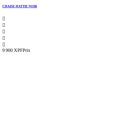
CHAISE HATTIE NOIR





9 900 XPF
Prix