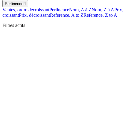
Pertinence

Ventes, ordre décroissant
Pertinence
Nom, A à Z
Nom, Z à A
Prix,
croissant
Prix, décroissant
Reference, A to Z
Reference, Z to A
Filtres actifs