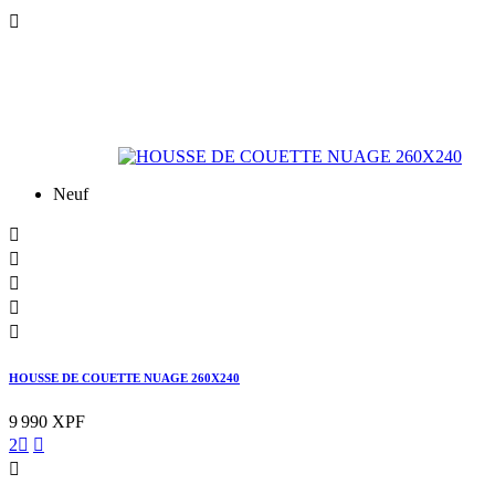

Neuf





HOUSSE DE COUETTE NUAGE 260X240
9 990 XPF
2


