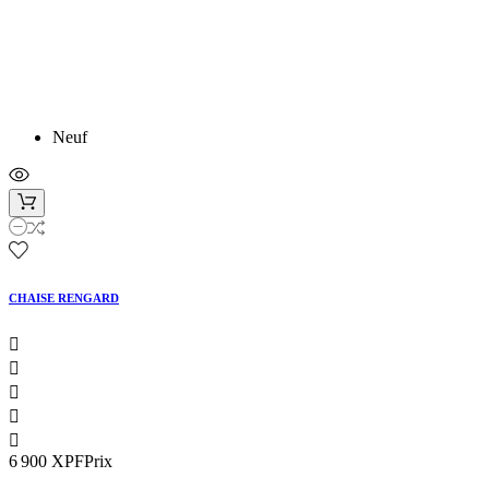
Neuf
CHAISE RENGARD





6 900 XPF
Prix