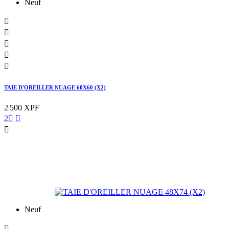
Neuf





TAIE D'OREILLER NUAGE 60X60 (X2)
2 500 XPF
2



Neuf
