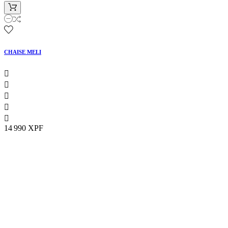
CHAISE MELI





14 990 XPF