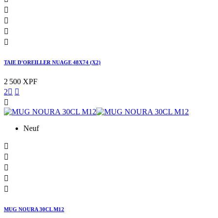




TAIE D'OREILLER NUAGE 48X74 (X2)
2 500 XPF
2



Neuf





MUG NOURA 30CL M12