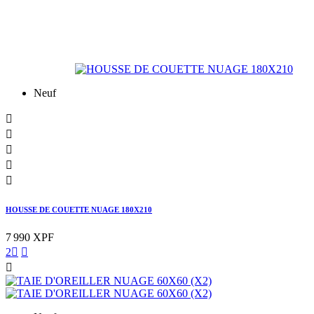
Neuf





HOUSSE DE COUETTE NUAGE 180X210
7 990 XPF
2


