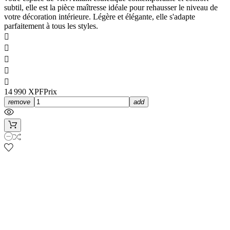
subtil, elle est la pièce maîtresse idéale pour rehausser le niveau de
votre décoration intérieure. Légère et élégante, elle s'adapte
parfaitement à tous les styles.





14 990 XPF
Prix
remove
add