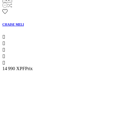
CHAISE MELI





14 990 XPF
Prix