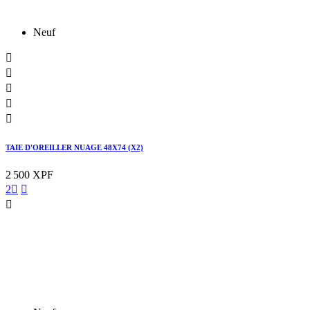
Neuf





TAIE D'OREILLER NUAGE 48X74 (X2)
2 500 XPF
2


