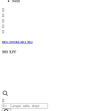
Neuf





MUG NOURA 30CL M12
989 XPF
