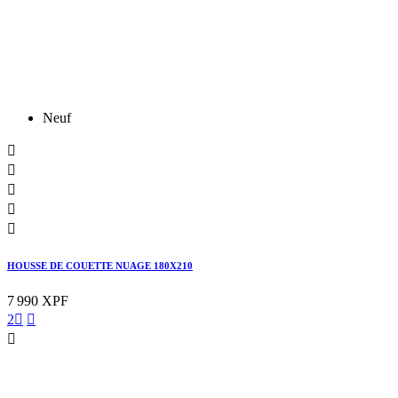
Neuf





HOUSSE DE COUETTE NUAGE 180X210
7 990 XPF
2


