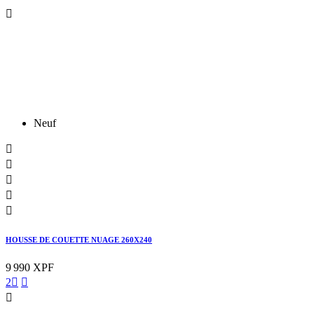

Neuf





HOUSSE DE COUETTE NUAGE 260X240
9 990 XPF
2


