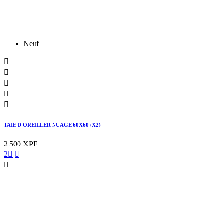
Neuf





TAIE D'OREILLER NUAGE 60X60 (X2)
2 500 XPF
2


