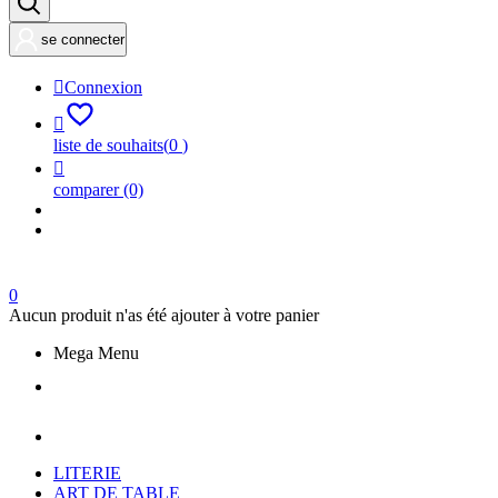
se connecter

Connexion

liste de souhaits
(
0
)

comparer
(0)
0
Aucun produit n'as été ajouter à votre panier
Mega Menu
LITERIE
ART DE TABLE