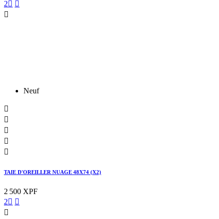
2



Neuf





TAIE D'OREILLER NUAGE 48X74 (X2)
2 500 XPF
2


