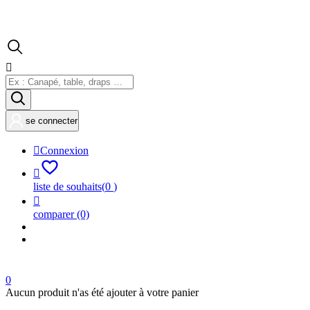

se connecter

Connexion

liste de souhaits
(
0
)

comparer
(0)
0
Aucun produit n'as été ajouter à votre panier