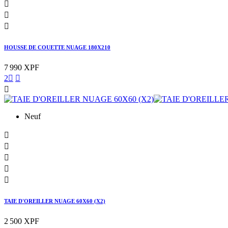



HOUSSE DE COUETTE NUAGE 180X210
7 990 XPF
2



Neuf





TAIE D'OREILLER NUAGE 60X60 (X2)
2 500 XPF