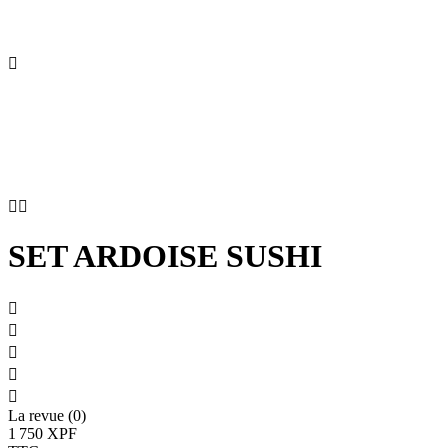



SET ARDOISE SUSHI





La revue (0)
1 750 XPF