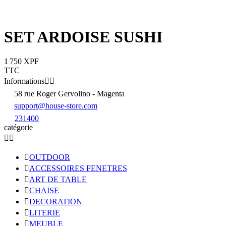
SET ARDOISE SUSHI
1 750 XPF
TTC
Informations


58 rue Roger Gervolino - Magenta
support@house-store.com
231400
catégorie



OUTDOOR

ACCESSOIRES FENETRES

ART DE TABLE

CHAISE

DECORATION

LITERIE

MEUBLE