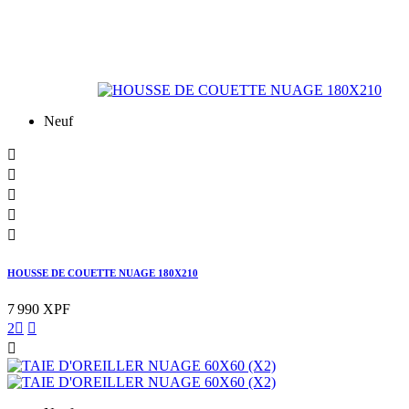
Neuf





HOUSSE DE COUETTE NUAGE 180X210
7 990 XPF
2


