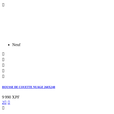

Neuf





HOUSSE DE COUETTE NUAGE 260X240
9 990 XPF
2


