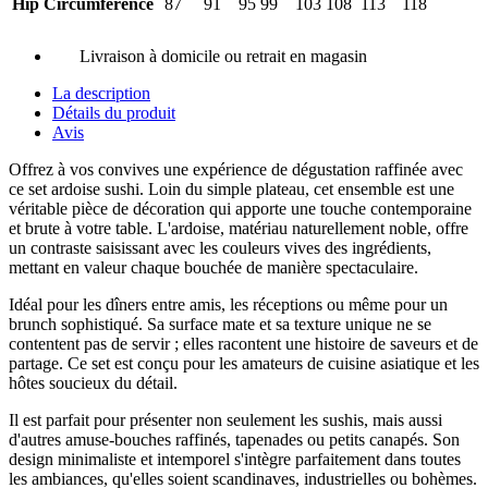
Hip Circumference
87
91
95
99
103
108
113
118
Livraison à domicile ou retrait en magasin
La description
Détails du produit
Avis
Offrez à vos convives une expérience de dégustation raffinée avec
ce set ardoise sushi. Loin du simple plateau, cet ensemble est une
véritable pièce de décoration qui apporte une touche contemporaine
et brute à votre table. L'ardoise, matériau naturellement noble, offre
un contraste saisissant avec les couleurs vives des ingrédients,
mettant en valeur chaque bouchée de manière spectaculaire.
Idéal pour les dîners entre amis, les réceptions ou même pour un
brunch sophistiqué. Sa surface mate et sa texture unique ne se
contentent pas de servir ; elles racontent une histoire de saveurs et de
partage. Ce set est conçu pour les amateurs de cuisine asiatique et les
hôtes soucieux du détail.
Il est parfait pour présenter non seulement les sushis, mais aussi
d'autres amuse-bouches raffinés, tapenades ou petits canapés. Son
design minimaliste et intemporel s'intègre parfaitement dans toutes
les ambiances, qu'elles soient scandinaves, industrielles ou bohèmes.