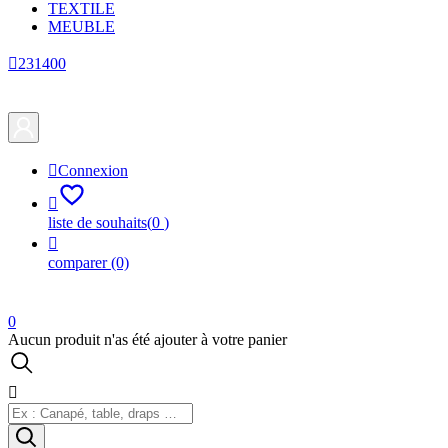
TEXTILE
MEUBLE

231400

Connexion

liste de souhaits
(
0
)

comparer
(0)
0
Aucun produit n'as été ajouter à votre panier
