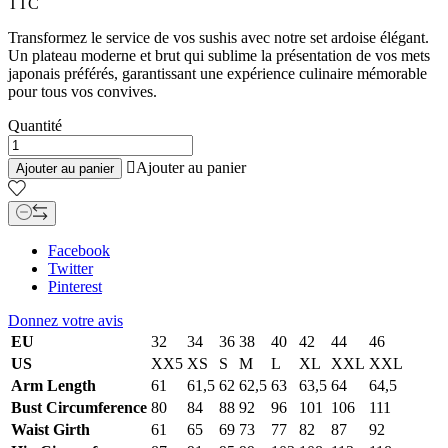
TTC
Transformez le service de vos sushis avec notre set ardoise élégant.
Un plateau moderne et brut qui sublime la présentation de vos mets
japonais préférés, garantissant une expérience culinaire mémorable
pour tous vos convives.
Quantité

Ajouter au panier
Ajouter au panier
Facebook
Twitter
Pinterest
Donnez votre avis
EU
32
34
36
38
40
42
44
46
US
XX5
XS
S
M
L
XL
XXL
XXL
Arm Length
61
61,5
62
62,5
63
63,5
64
64,5
Bust Circumference
80
84
88
92
96
101
106
111
Waist Girth
61
65
69
73
77
82
87
92