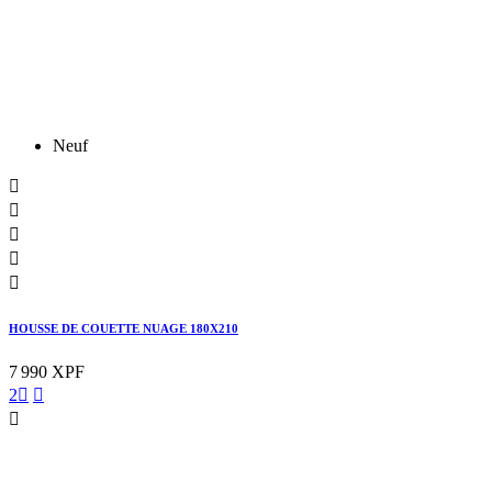
Neuf





HOUSSE DE COUETTE NUAGE 180X210
7 990 XPF
2


