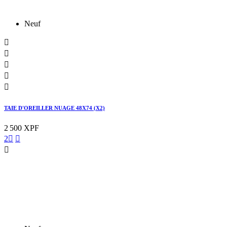
Neuf





TAIE D'OREILLER NUAGE 48X74 (X2)
2 500 XPF
2


