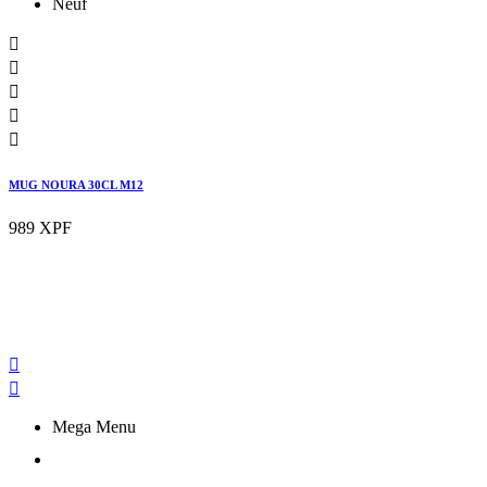
Neuf





MUG NOURA 30CL M12
989 XPF


Mega Menu