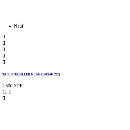
Neuf





TAIE D'OREILLER NUAGE 60X60 (X2)
2 500 XPF
2


