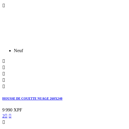

Neuf





HOUSSE DE COUETTE NUAGE 260X240
9 990 XPF
2


