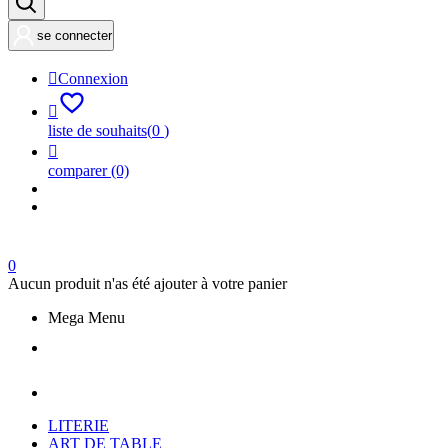
se connecter

Connexion

liste de souhaits
(
0
)

comparer
(0)
0
Aucun produit n'as été ajouter à votre panier
Mega Menu
LITERIE
ART DE TABLE