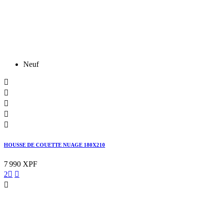
Neuf





HOUSSE DE COUETTE NUAGE 180X210
7 990 XPF
2


