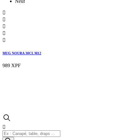
Neuf





MUG NOURA 30CL M12
989 XPF
