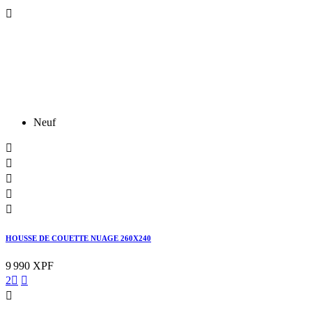

Neuf





HOUSSE DE COUETTE NUAGE 260X240
9 990 XPF
2


