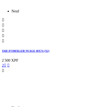
Neuf





TAIE D'OREILLER NUAGE 48X74 (X2)
2 500 XPF
2


