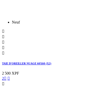
Neuf





TAIE D'OREILLER NUAGE 60X60 (X2)
2 500 XPF
2


