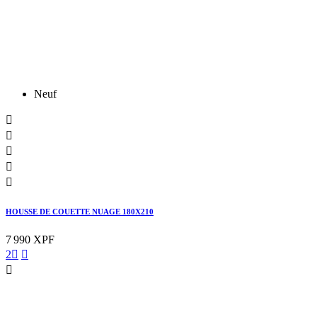
Neuf





HOUSSE DE COUETTE NUAGE 180X210
7 990 XPF
2


