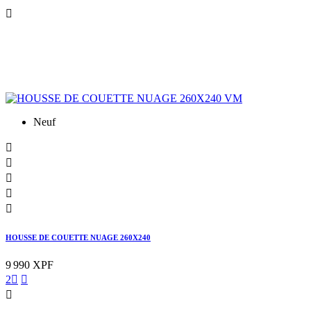

Neuf





HOUSSE DE COUETTE NUAGE 260X240
9 990 XPF
2


