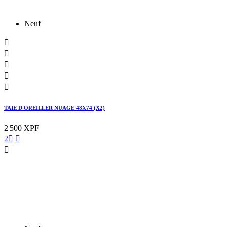
Neuf





TAIE D'OREILLER NUAGE 48X74 (X2)
2 500 XPF
2


