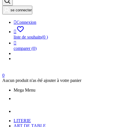
se connecter

Connexion

liste de souhaits
(
0
)

comparer
(0)
0
Aucun produit n'as été ajouter à votre panier
Mega Menu
LITERIE
ART DE TABLE