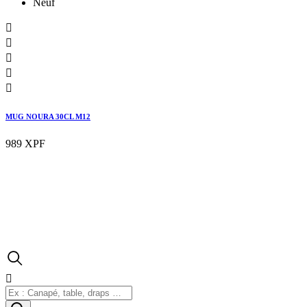
Neuf





MUG NOURA 30CL M12
989 XPF
