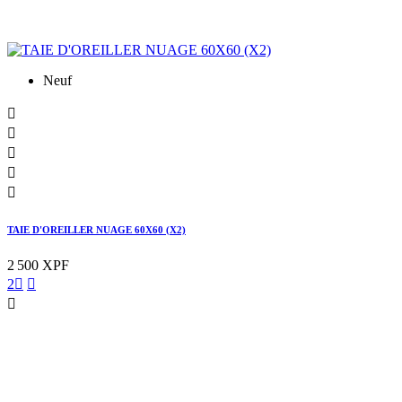
Neuf





TAIE D'OREILLER NUAGE 60X60 (X2)
2 500 XPF
2


