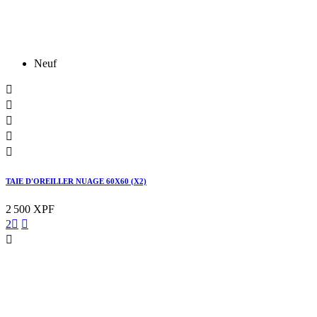
Neuf





TAIE D'OREILLER NUAGE 60X60 (X2)
2 500 XPF
2


