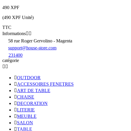
490 XPF
(490 XPF Unité)
TTC
Informations


58 rue Roger Gervolino - Magenta
support@house-store.com
231400
catégorie



OUTDOOR

ACCESSOIRES FENETRES

ART DE TABLE

CHAISE

DECORATION

LITERIE

MEUBLE

SALON

TABLE