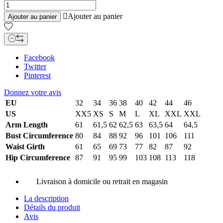

Ajouter au panier
Ajouter au panier
Facebook
Twitter
Pinterest
Donnez votre avis
EU
32
34
36
38
40
42
44
46
US
XX5
XS
S
M
L
XL
XXL
XXL
Arm Length
61
61,5
62
62,5
63
63,5
64
64,5
Bust Circumference
80
84
88
92
96
101
106
111
Waist Girth
61
65
69
73
77
82
87
92
Hip Circumference
87
91
95
99
103
108
113
118
Livraison à domicile ou retrait en magasin
La description
Détails du produit
Avis