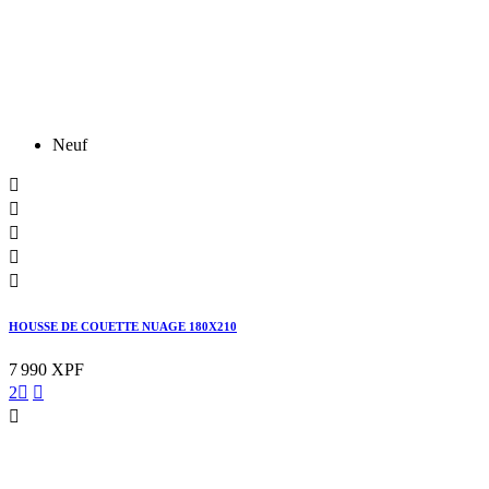
Neuf





HOUSSE DE COUETTE NUAGE 180X210
7 990 XPF
2


