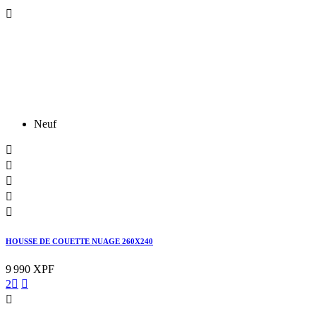

Neuf





HOUSSE DE COUETTE NUAGE 260X240
9 990 XPF
2


