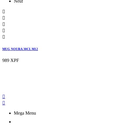
Neuf





MUG NOURA 30CL M12
989 XPF


Mega Menu