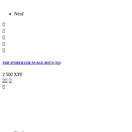
Neuf





TAIE D'OREILLER NUAGE 48X74 (X2)
2 500 XPF
2


