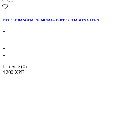
MEUBLE RANGEMENT METAL 6 BOITES PLIABLES GLENN





La revue (0)
4 200 XPF