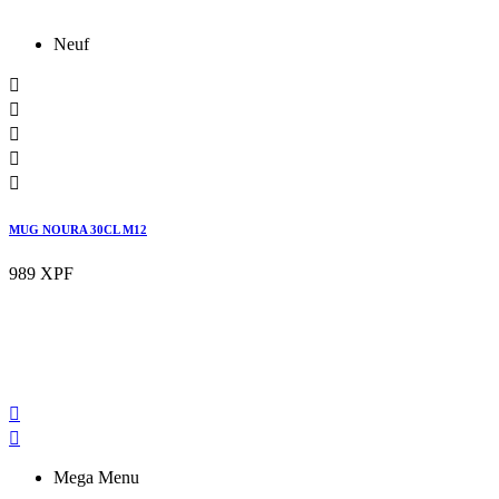
Neuf





MUG NOURA 30CL M12
989 XPF


Mega Menu