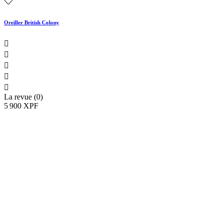
Oreiller British Colony





La revue (0)
5 900 XPF