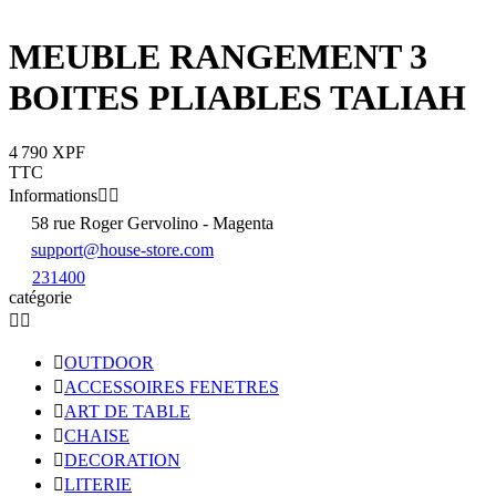
MEUBLE RANGEMENT 3
BOITES PLIABLES TALIAH
4 790 XPF
TTC
Informations


58 rue Roger Gervolino - Magenta
support@house-store.com
231400
catégorie



OUTDOOR

ACCESSOIRES FENETRES

ART DE TABLE

CHAISE

DECORATION

LITERIE