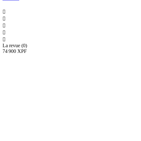





La revue (0)
74 900 XPF