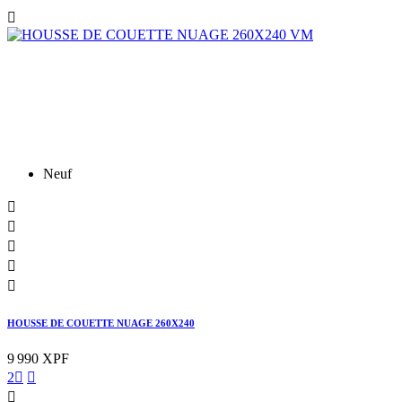

Neuf





HOUSSE DE COUETTE NUAGE 260X240
9 990 XPF
2


