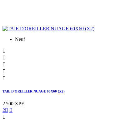
Neuf





TAIE D'OREILLER NUAGE 60X60 (X2)
2 500 XPF
2


