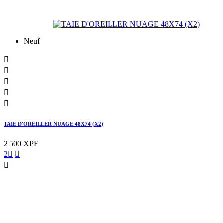
Neuf





TAIE D'OREILLER NUAGE 48X74 (X2)
2 500 XPF
2


