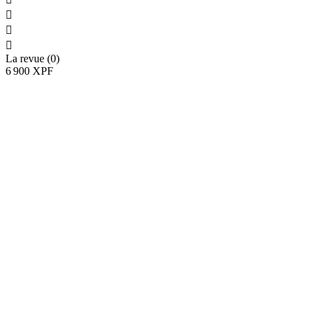



La revue (0)
6 900 XPF