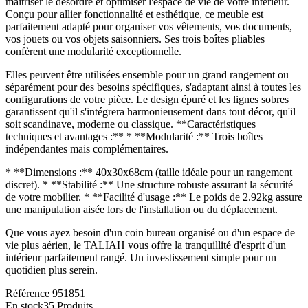
maîtriser le désordre et optimiser l'espace de vie de votre intérieur.
Conçu pour allier fonctionnalité et esthétique, ce meuble est
parfaitement adapté pour organiser vos vêtements, vos documents,
vos jouets ou vos objets saisonniers. Ses trois boîtes pliables
confèrent une modularité exceptionnelle.
Elles peuvent être utilisées ensemble pour un grand rangement ou
séparément pour des besoins spécifiques, s'adaptant ainsi à toutes les
configurations de votre pièce. Le design épuré et les lignes sobres
garantissent qu'il s'intégrera harmonieusement dans tout décor, qu'il
soit scandinave, moderne ou classique. **Caractéristiques
techniques et avantages :** * **Modularité :** Trois boîtes
indépendantes mais complémentaires.
* **Dimensions :** 40x30x68cm (taille idéale pour un rangement
discret). * **Stabilité :** Une structure robuste assurant la sécurité
de votre mobilier. * **Facilité d'usage :** Le poids de 2.92kg assure
une manipulation aisée lors de l'installation ou du déplacement.
Que vous ayez besoin d'un coin bureau organisé ou d'un espace de
vie plus aérien, le TALIAH vous offre la tranquillité d'esprit d'un
intérieur parfaitement rangé. Un investissement simple pour un
quotidien plus serein.
Référence
951851
En stock
35 Produits