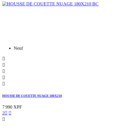
Neuf





HOUSSE DE COUETTE NUAGE 180X210
7 990 XPF
2


