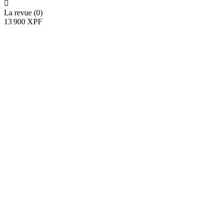

La revue (0)
13 900 XPF