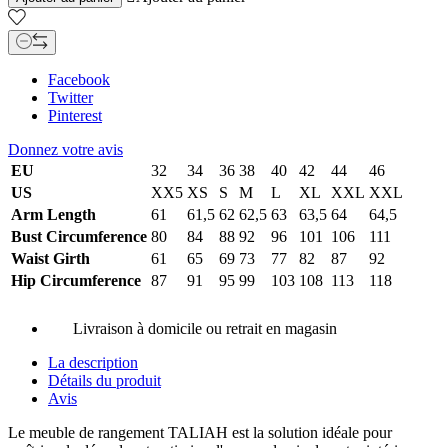
Facebook
Twitter
Pinterest
Donnez votre avis
EU
32
34
36
38
40
42
44
46
US
XX5
XS
S
M
L
XL
XXL
XXL
Arm Length
61
61,5
62
62,5
63
63,5
64
64,5
Bust Circumference
80
84
88
92
96
101
106
111
Waist Girth
61
65
69
73
77
82
87
92
Hip Circumference
87
91
95
99
103
108
113
118
Livraison à domicile ou retrait en magasin
La description
Détails du produit
Avis
Le meuble de rangement TALIAH est la solution idéale pour