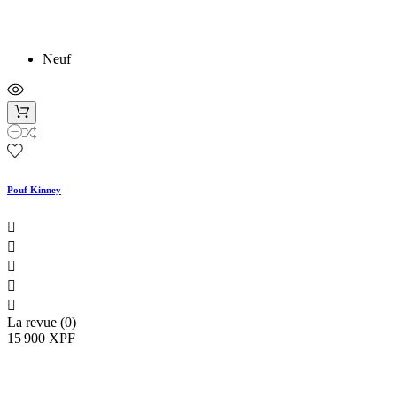
Neuf
Pouf Kinney





La revue (0)
15 900 XPF