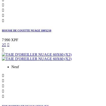




HOUSSE DE COUETTE NUAGE 180X210
7 990 XPF
2



Neuf




