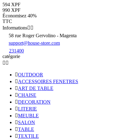
594 XPF
990 XPF
Économisez 40%
TTC
Informations


58 rue Roger Gervolino - Magenta
support@house-store.com
231400
catégorie



OUTDOOR

ACCESSOIRES FENETRES

ART DE TABLE

CHAISE

DECORATION

LITERIE

MEUBLE

SALON

TABLE

TEXTILE