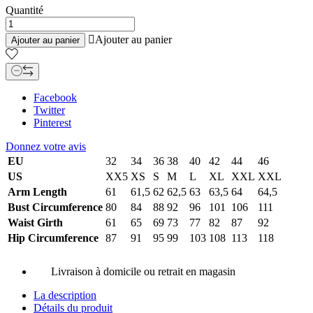
Quantité

Ajouter au panier
Ajouter au panier
Facebook
Twitter
Pinterest
Donnez votre avis
EU
32
34
36
38
40
42
44
46
US
XX5
XS
S
M
L
XL
XXL
XXL
Arm Length
61
61,5
62
62,5
63
63,5
64
64,5
Bust Circumference
80
84
88
92
96
101
106
111
Waist Girth
61
65
69
73
77
82
87
92
Hip Circumference
87
91
95
99
103
108
113
118
Livraison à domicile ou retrait en magasin
La description
Détails du produit