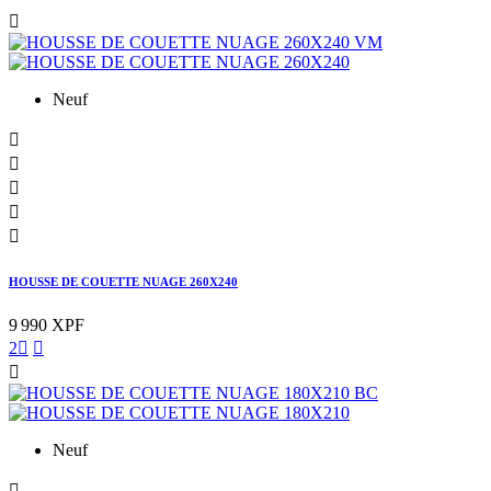

Neuf





HOUSSE DE COUETTE NUAGE 260X240
9 990 XPF
2



Neuf
