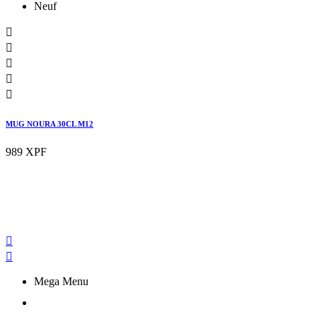
Neuf





MUG NOURA 30CL M12
989 XPF


Mega Menu