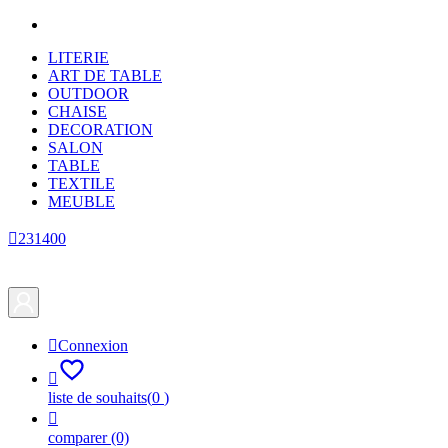
LITERIE
ART DE TABLE
OUTDOOR
CHAISE
DECORATION
SALON
TABLE
TEXTILE
MEUBLE

231400

Connexion

liste de souhaits
(
0
)

comparer
(0)