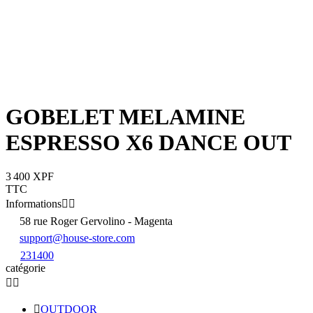
GOBELET MELAMINE
ESPRESSO X6 DANCE OUT
3 400 XPF
TTC
Informations


58 rue Roger Gervolino - Magenta
support@house-store.com
231400
catégorie



OUTDOOR