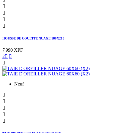




HOUSSE DE COUETTE NUAGE 180X210
7 990 XPF
2



Neuf




