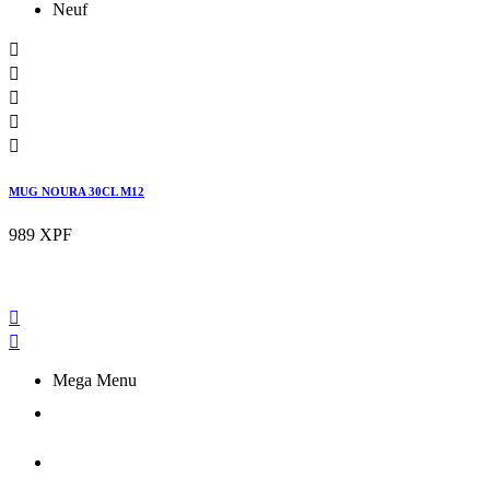
Neuf





MUG NOURA 30CL M12
989 XPF


Mega Menu