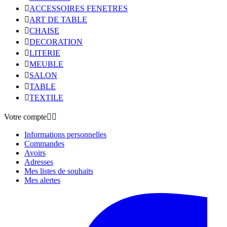

ACCESSOIRES FENETRES

ART DE TABLE

CHAISE

DECORATION

LITERIE

MEUBLE

SALON

TABLE

TEXTILE
Votre compte


Informations personnelles
Commandes
Avoirs
Adresses
Mes listes de souhaits
Mes alertes