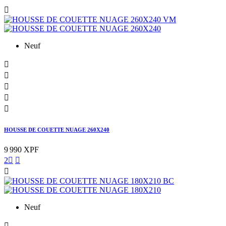

Neuf





HOUSSE DE COUETTE NUAGE 260X240
9 990 XPF
2



Neuf
