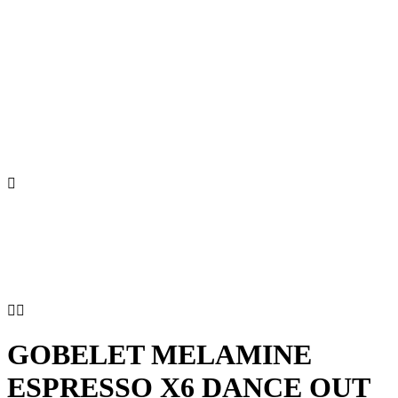



GOBELET MELAMINE
ESPRESSO X6 DANCE OUT