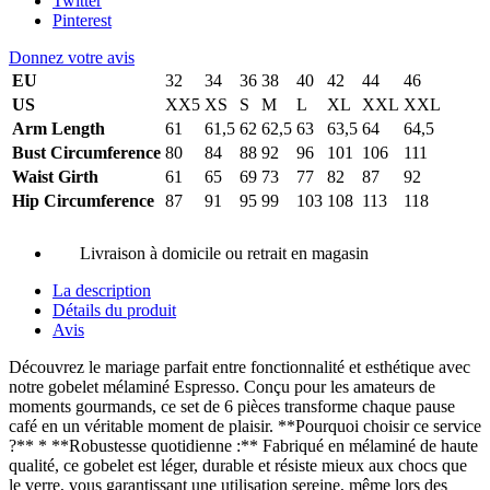
Twitter
Pinterest
Donnez votre avis
EU
32
34
36
38
40
42
44
46
US
XX5
XS
S
M
L
XL
XXL
XXL
Arm Length
61
61,5
62
62,5
63
63,5
64
64,5
Bust Circumference
80
84
88
92
96
101
106
111
Waist Girth
61
65
69
73
77
82
87
92
Hip Circumference
87
91
95
99
103
108
113
118
Livraison à domicile ou retrait en magasin
La description
Détails du produit
Avis
Découvrez le mariage parfait entre fonctionnalité et esthétique avec
notre gobelet mélaminé Espresso. Conçu pour les amateurs de
moments gourmands, ce set de 6 pièces transforme chaque pause
café en un véritable moment de plaisir. **Pourquoi choisir ce service
?** * **Robustesse quotidienne :** Fabriqué en mélaminé de haute
qualité, ce gobelet est léger, durable et résiste mieux aux chocs que
le verre, vous garantissant une utilisation sereine, même lors des