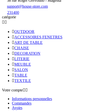
58 rue Roger Gervolino - Magenta
support@house-store.com
231400
catégorie



OUTDOOR

ACCESSOIRES FENETRES

ART DE TABLE

CHAISE

DECORATION

LITERIE

MEUBLE

SALON

TABLE

TEXTILE
Votre compte


Informations personnelles
Commandes
Avoirs