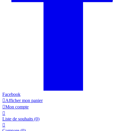
Facebook

Afficher mon panier

Mon compte

Liste de souhaits
(0)

Compare (
0
)