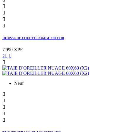




HOUSSE DE COUETTE NUAGE 180X210
7 990 XPF
2



Neuf




