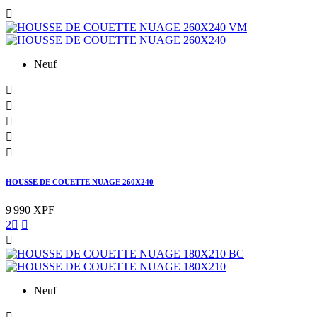

Neuf





HOUSSE DE COUETTE NUAGE 260X240
9 990 XPF
2



Neuf
