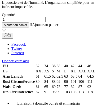
la poussière et de l'humidité. L'organisation simplifiée pour un
intérieur impeccable.
Quantité

Ajouter au panier
Ajouter au panier
Facebook
Twitter
Pinterest
Donnez votre avis
EU
32
34
36
38
40
42
44
46
US
XX5
XS
S
M
L
XL
XXL
XXL
Arm Length
61
61,5
62
62,5
63
63,5
64
64,5
Bust Circumference
80
84
88
92
96
101
106
111
Waist Girth
61
65
69
73
77
82
87
92
Hip Circumference
87
91
95
99
103
108
113
118
Livraison à domicile ou retrait en magasin