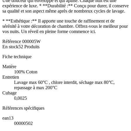
Une douceur qui enveloppe et qui apaise. Chaque nuit est une
expérience de luxe. * **Durabilité :** Conçu pour durer, il conserve
sa qualité et son aspect même après de nombreux cycles de lavage.
* **Esthétique :** Il apporte une touche de raffinement et de
sérénité à votre décoration de chambre. Offrez-vous le meilleur pour
vos nuits. Un réveil en pleine forme commence ici.
Référence
000005W
En stock
52 Produits
Fiche technique
Matière
100% Coton
Entretien
Lavage max 60°C , chlore interdit, séchage max 80°C,
repassage à max 200°C
Cubage
0,0025
Références spécifiques
ean13
00000502