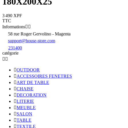
180X200X25
3 490 XPF
TTC
Informations


58 rue Roger Gervolino - Magenta
support@house-store.com
231400
catégorie



OUTDOOR

ACCESSOIRES FENETRES

ART DE TABLE

CHAISE

DECORATION

LITERIE

MEUBLE

SALON

TABLE

TEXTILE