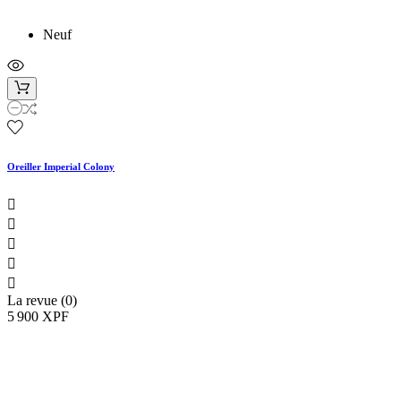
Neuf
Oreiller Imperial Colony





La revue (0)
5 900 XPF