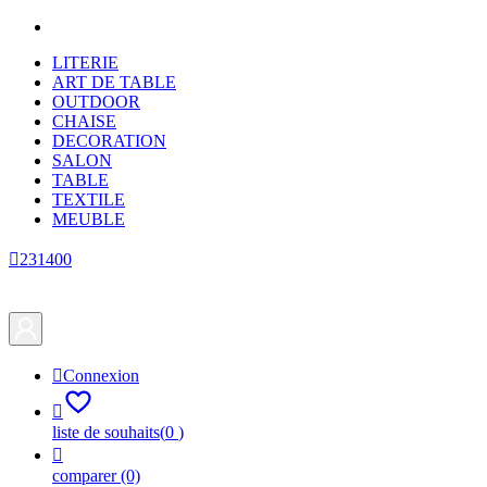
LITERIE
ART DE TABLE
OUTDOOR
CHAISE
DECORATION
SALON
TABLE
TEXTILE
MEUBLE

231400

Connexion

liste de souhaits
(
0
)

comparer
(0)