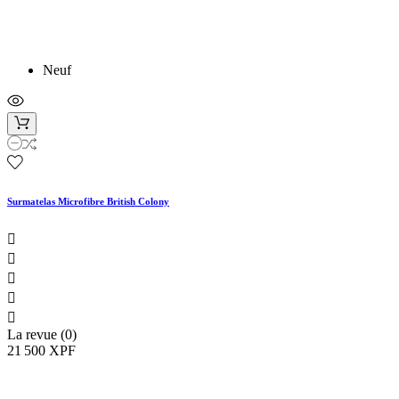
Neuf
Surmatelas Microfibre British Colony





La revue (0)
21 500 XPF