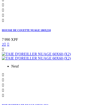




HOUSSE DE COUETTE NUAGE 180X210
7 990 XPF
2



Neuf




