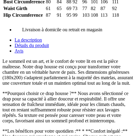
Bust Circumference
80
84
88
92
96
101
106
111
Waist Girth
61
65
69
73
77
82
87
92
Hip Circumference
87
91
95
99
103
108
113
118
Livraison à domicile ou retrait en magasin
La description
Détails du produit
Avis
Le sommeil est un art, et le confort de votre lit en est la pièce
maîtresse. Notre drap housse est conçu pour transformer votre
chambre en un véritable havre de paix. Ses dimensions généreuses
(180x200) s'adaptent parfaitement à la majorité des matelas, assurant
une couverture totale et un maintien optimal tout au long de la nuit.
**Pourquoi choisir ce drap housse ?** Nous avons sélectionné ce
drap pour sa capacité à allier douceur et respirabilité. Il offre une
sensation de fraîcheur immédiate, idéale pour les climats chauds,
tout en restant suffisamment robuste pour résister aux lavages
répétés. Sa texture est pensée pour caresser votre peau et votre
corps, favorisant ainsi un sommeil profond et ininterrompu.
**Les bénéfices pour votre quotidien :** * **Confort inégalé :**