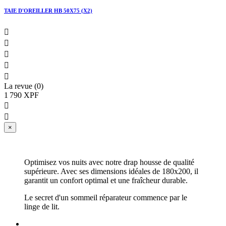
TAIE D'OREILLER HB 50X75 (X2)





La revue (0)
1 790 XPF


×
Optimisez vos nuits avec notre drap housse de qualité
supérieure. Avec ses dimensions idéales de 180x200, il
garantit un confort optimal et une fraîcheur durable.
Le secret d'un sommeil réparateur commence par le
linge de lit.