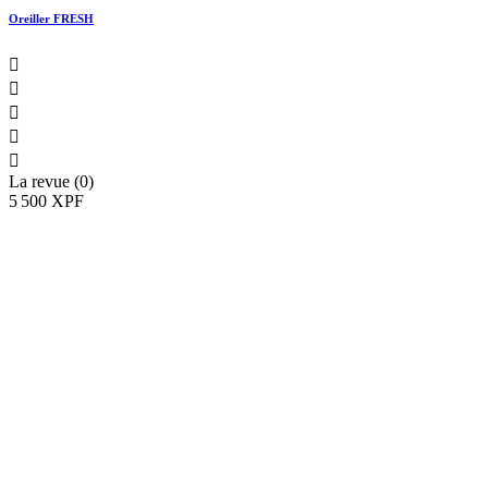
Oreiller FRESH





La revue (0)
5 500 XPF