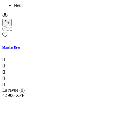
Neuf
Matelas Eros





La revue (0)
42 900 XPF