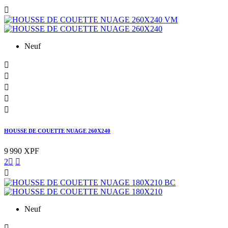

Neuf





HOUSSE DE COUETTE NUAGE 260X240
9 990 XPF
2



Neuf
