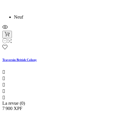
Neuf
Traversin British Colony





La revue (0)
7 900 XPF