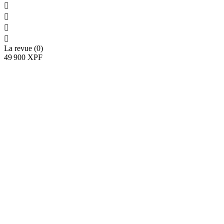




La revue (0)
49 900 XPF