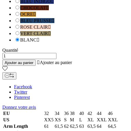
BLEU INDIGO

CHOCOLAT

OCRE

BLEU PRUSSE

ROSE CLAIR

VERT CLAIR

BLANC

Quantité

Ajouter au panier
Ajouter au panier
Facebook
Twitter
Pinterest
Donnez votre avis
EU
32
34
36
38
40
42
44
46
US
XX5
XS
S
M
L
XL
XXL
XXL
Arm Length
61
61,5
62
62,5
63
63,5
64
64,5