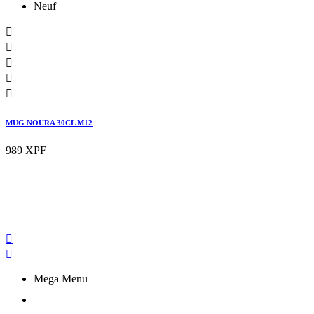
Neuf





MUG NOURA 30CL M12
989 XPF


Mega Menu