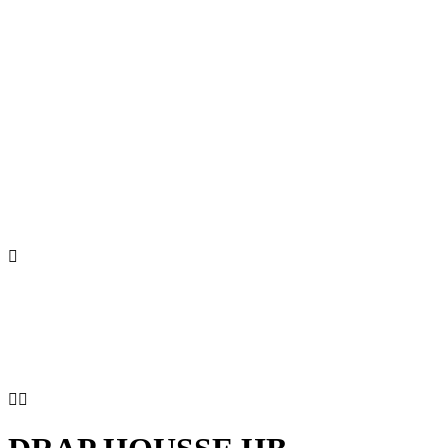


