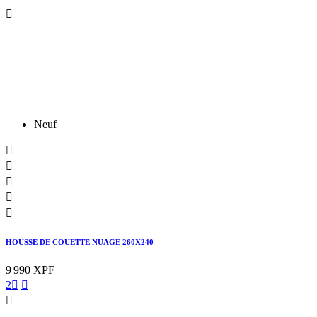

Neuf





HOUSSE DE COUETTE NUAGE 260X240
9 990 XPF
2


