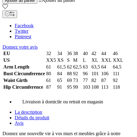

Ajouter au panier
Ajouter au panier
Facebook
Twitter
Pinterest
Donnez votre avis
EU
32
34
36
38
40
42
44
46
US
XX5
XS
S
M
L
XL
XXL
XXL
Arm Length
61
61,5
62
62,5
63
63,5
64
64,5
Bust Circumference
80
84
88
92
96
101
106
111
Waist Girth
61
65
69
73
77
82
87
92
Hip Circumference
87
91
95
99
103
108
113
118
Livraison à domicile ou retrait en magasin
La description
Détails du produit
Avis
Donnez une nouvelle vie à vos murs et meubles grâce à notre