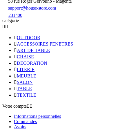
58 rue Roger Gervolino - Magenta
support@house-store.com
231400
catégorie



OUTDOOR

ACCESSOIRES FENETRES

ART DE TABLE

CHAISE

DECORATION

LITERIE

MEUBLE

SALON

TABLE

TEXTILE
Votre compte


Informations personnelles
Commandes
Avoirs