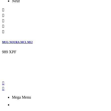
Neuf





MUG NOURA 30CL M12
989 XPF


Mega Menu