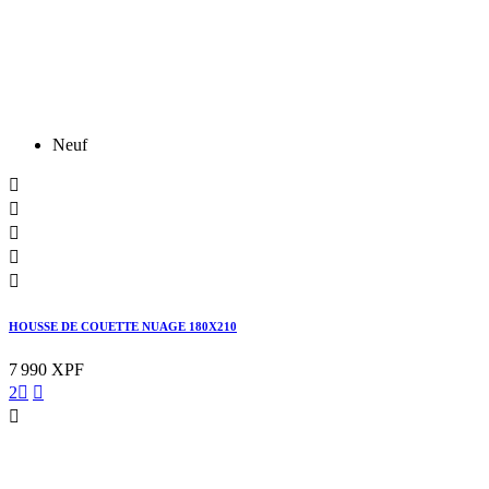
Neuf





HOUSSE DE COUETTE NUAGE 180X210
7 990 XPF
2


