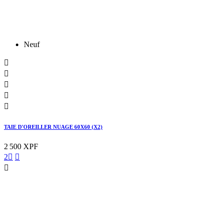
Neuf





TAIE D'OREILLER NUAGE 60X60 (X2)
2 500 XPF
2


