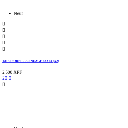
Neuf





TAIE D'OREILLER NUAGE 48X74 (X2)
2 500 XPF
2


