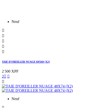
Neuf





TAIE D'OREILLER NUAGE 60X60 (X2)
2 500 XPF
2



Neuf
