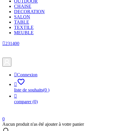
OUTDOOR
CHAISE
DECORATION
SALON
TABLE
TEXTILE
MEUBLE

231400

Connexion

liste de souhaits
(
0
)

comparer
(0)
0
Aucun produit n'as été ajouter à votre panier