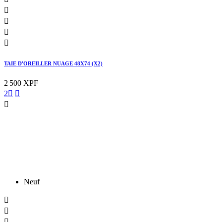




TAIE D'OREILLER NUAGE 48X74 (X2)
2 500 XPF
2



Neuf


