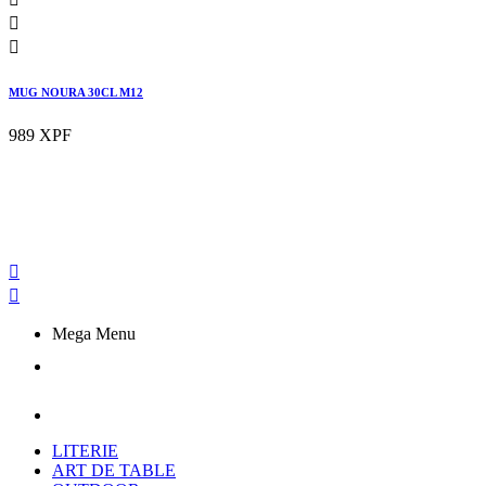


MUG NOURA 30CL M12
989 XPF


Mega Menu
LITERIE
ART DE TABLE