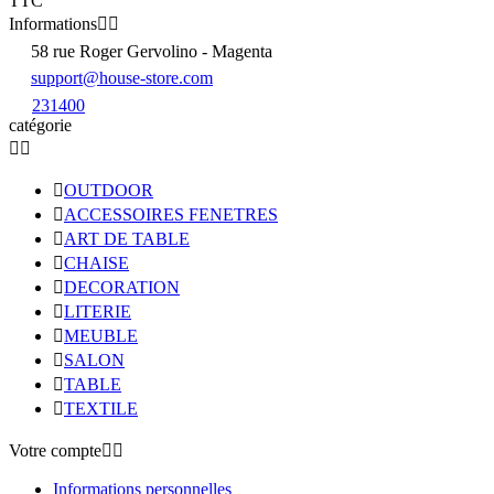
TTC
Informations


58 rue Roger Gervolino - Magenta
support@house-store.com
231400
catégorie



OUTDOOR

ACCESSOIRES FENETRES

ART DE TABLE

CHAISE

DECORATION

LITERIE

MEUBLE

SALON

TABLE

TEXTILE
Votre compte


Informations personnelles