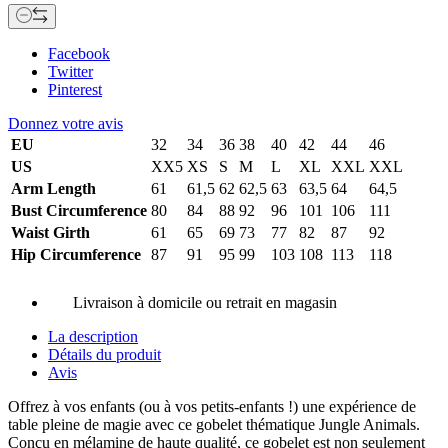
Facebook
Twitter
Pinterest
Donnez votre avis
EU
32
34
36
38
40
42
44
46
US
XX5
XS
S
M
L
XL
XXL
XXL
Arm Length
61
61,5
62
62,5
63
63,5
64
64,5
Bust Circumference
80
84
88
92
96
101
106
111
Waist Girth
61
65
69
73
77
82
87
92
Hip Circumference
87
91
95
99
103
108
113
118
Livraison à domicile ou retrait en magasin
La description
Détails du produit
Avis
Offrez à vos enfants (ou à vos petits-enfants !) une expérience de
table pleine de magie avec ce gobelet thématique Jungle Animals.
Conçu en mélamine de haute qualité, ce gobelet est non seulement