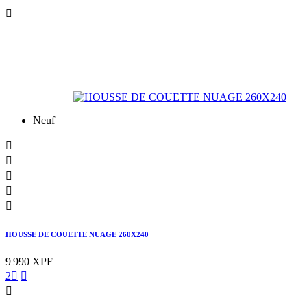

Neuf





HOUSSE DE COUETTE NUAGE 260X240
9 990 XPF
2


