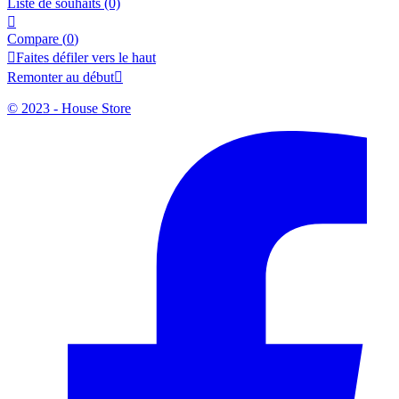
Liste de souhaits
(0)

Compare (
0
)

Faites défiler vers le haut
Remonter au début

© 2023 - House Store