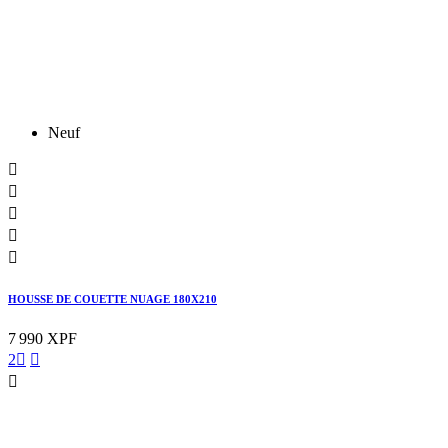
Neuf





HOUSSE DE COUETTE NUAGE 180X210
7 990 XPF
2


