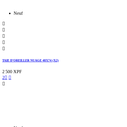
Neuf





TAIE D'OREILLER NUAGE 48X74 (X2)
2 500 XPF
2


