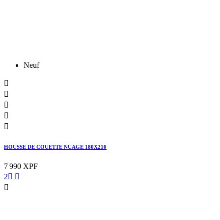
Neuf





HOUSSE DE COUETTE NUAGE 180X210
7 990 XPF
2


