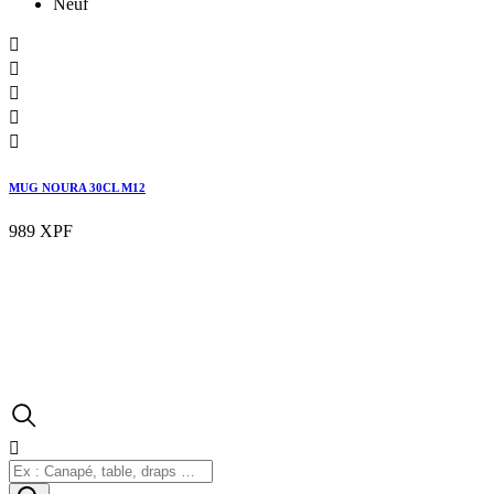
Neuf





MUG NOURA 30CL M12
989 XPF
