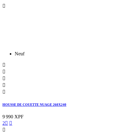

Neuf





HOUSSE DE COUETTE NUAGE 260X240
9 990 XPF
2


