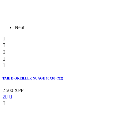
Neuf





TAIE D'OREILLER NUAGE 60X60 (X2)
2 500 XPF
2


