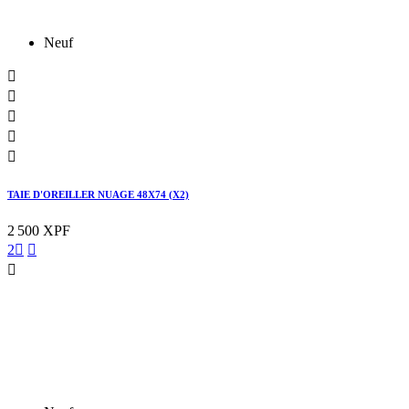
Neuf





TAIE D'OREILLER NUAGE 48X74 (X2)
2 500 XPF
2


