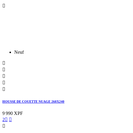

Neuf





HOUSSE DE COUETTE NUAGE 260X240
9 990 XPF
2


