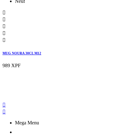
Neuf





MUG NOURA 30CL M12
989 XPF


Mega Menu