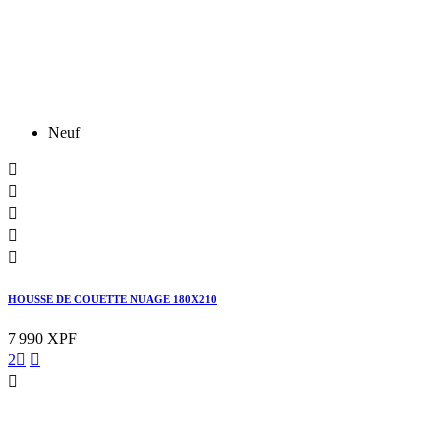
Neuf





HOUSSE DE COUETTE NUAGE 180X210
7 990 XPF
2


