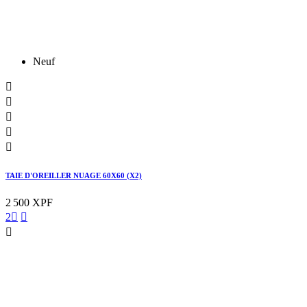
Neuf





TAIE D'OREILLER NUAGE 60X60 (X2)
2 500 XPF
2


