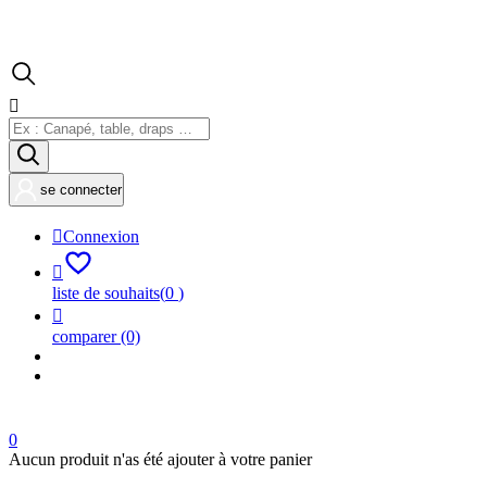

se connecter

Connexion

liste de souhaits
(
0
)

comparer
(0)
0
Aucun produit n'as été ajouter à votre panier