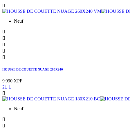

Neuf





HOUSSE DE COUETTE NUAGE 260X240
9 990 XPF
2



Neuf

