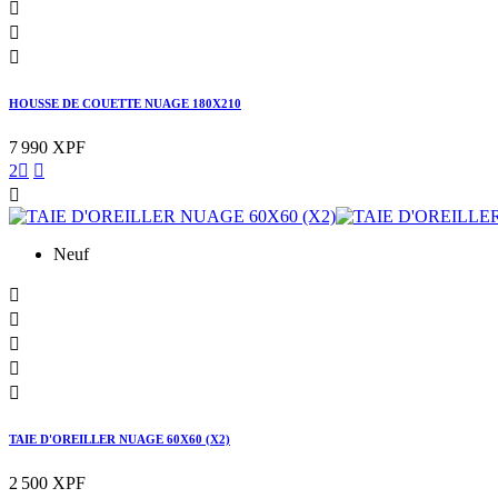



HOUSSE DE COUETTE NUAGE 180X210
7 990 XPF
2



Neuf





TAIE D'OREILLER NUAGE 60X60 (X2)
2 500 XPF