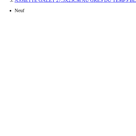
ASSIETTE GALET 27.5X23CM AU GRES DU TEMPS B
Neuf