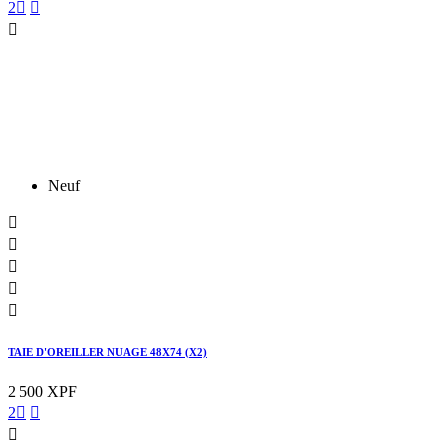
2



Neuf





TAIE D'OREILLER NUAGE 48X74 (X2)
2 500 XPF
2


