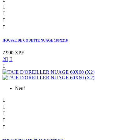




HOUSSE DE COUETTE NUAGE 180X210
7 990 XPF
2



Neuf




