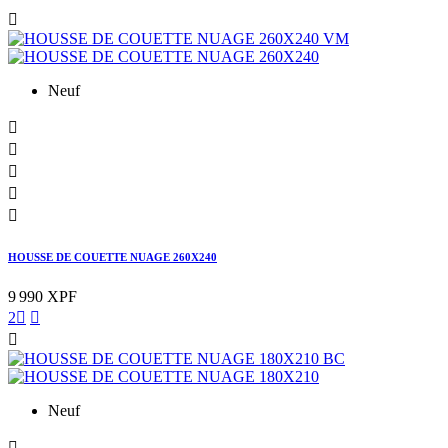

Neuf





HOUSSE DE COUETTE NUAGE 260X240
9 990 XPF
2



Neuf
