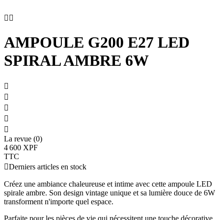


AMPOULE G200 E27 LED
SPIRAL AMBRE 6W





La revue (0)
4 600 XPF
TTC

Derniers articles en stock
Créez une ambiance chaleureuse et intime avec cette ampoule LED
spirale ambre. Son design vintage unique et sa lumière douce de 6W
transforment n'importe quel espace.
Parfaite pour les pièces de vie qui nécessitent une touche décorative