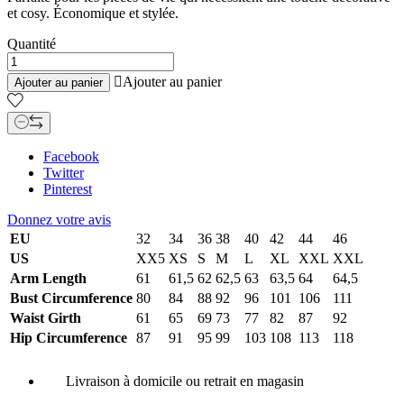
et cosy. Économique et stylée.
Quantité

Ajouter au panier
Ajouter au panier
Facebook
Twitter
Pinterest
Donnez votre avis
EU
32
34
36
38
40
42
44
46
US
XX5
XS
S
M
L
XL
XXL
XXL
Arm Length
61
61,5
62
62,5
63
63,5
64
64,5
Bust Circumference
80
84
88
92
96
101
106
111
Waist Girth
61
65
69
73
77
82
87
92
Hip Circumference
87
91
95
99
103
108
113
118
Livraison à domicile ou retrait en magasin