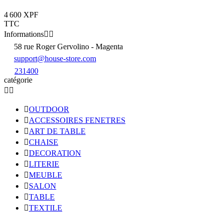
4 600 XPF
TTC
Informations


58 rue Roger Gervolino - Magenta
support@house-store.com
231400
catégorie



OUTDOOR

ACCESSOIRES FENETRES

ART DE TABLE

CHAISE

DECORATION

LITERIE

MEUBLE

SALON

TABLE

TEXTILE