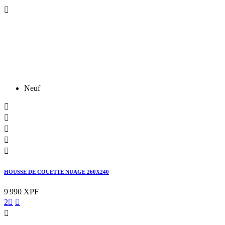

Neuf





HOUSSE DE COUETTE NUAGE 260X240
9 990 XPF
2


