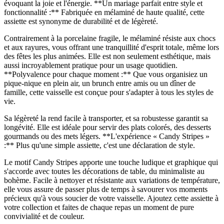
évoquant la joie et l'énergie. **Un mariage parfait entre style et
fonctionnalité :** Fabriquée en mélaminé de haute qualité, cette
assiette est synonyme de durabilité et de légèreté.
Contrairement à la porcelaine fragile, le mélaminé résiste aux chocs
et aux rayures, vous offrant une tranquillité d'esprit totale, même lors
des fêtes les plus animées. Elle est non seulement esthétique, mais
aussi incroyablement pratique pour un usage quotidien.
**Polyvalence pour chaque moment :** Que vous organisiez un
pique-nique en plein air, un brunch entre amis ou un dîner de
famille, cette vaisselle est conçue pour s'adapter à tous les styles de
vie.
Sa légèreté la rend facile à transporter, et sa robustesse garantit sa
longévité. Elle est idéale pour servir des plats colorés, des desserts
gourmands ou des mets légers. **L'expérience « Candy Stripes »
:** Plus qu'une simple assiette, c'est une déclaration de style.
Le motif Candy Stripes apporte une touche ludique et graphique qui
s'accorde avec toutes les décorations de table, du minimaliste au
bohème. Facile à nettoyer et résistante aux variations de température,
elle vous assure de passer plus de temps à savourer vos moments
précieux qu'à vous soucier de votre vaisselle. Ajoutez cette assiette à
votre collection et faites de chaque repas un moment de pure
convivialité et de couleur.