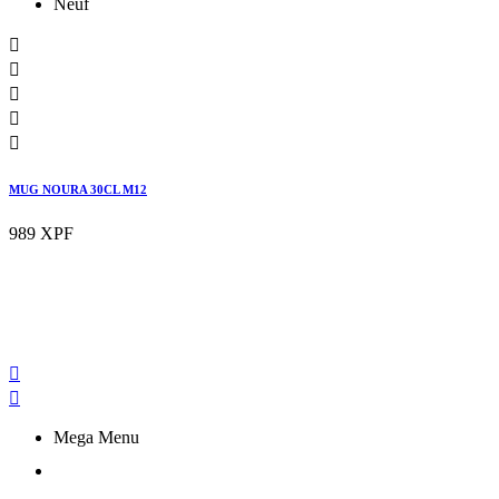
Neuf





MUG NOURA 30CL M12
989 XPF


Mega Menu