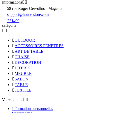
Informations


58 rue Roger Gervolino - Magenta
support@house-store.com
231400
catégorie



OUTDOOR

ACCESSOIRES FENETRES

ART DE TABLE

CHAISE

DECORATION

LITERIE

MEUBLE

SALON

TABLE

TEXTILE
Votre compte


Informations personnelles