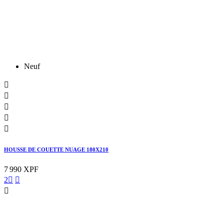
Neuf





HOUSSE DE COUETTE NUAGE 180X210
7 990 XPF
2


