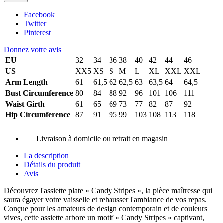
Facebook
Twitter
Pinterest
Donnez votre avis
EU
32
34
36
38
40
42
44
46
US
XX5
XS
S
M
L
XL
XXL
XXL
Arm Length
61
61,5
62
62,5
63
63,5
64
64,5
Bust Circumference
80
84
88
92
96
101
106
111
Waist Girth
61
65
69
73
77
82
87
92
Hip Circumference
87
91
95
99
103
108
113
118
Livraison à domicile ou retrait en magasin
La description
Détails du produit
Avis
Découvrez l'assiette plate « Candy Stripes », la pièce maîtresse qui
saura égayer votre vaisselle et rehausser l'ambiance de vos repas.
Conçue pour les amateurs de design contemporain et de couleurs
vives, cette assiette arbore un motif « Candy Stripes » captivant,