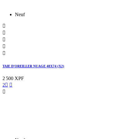
Neuf





TAIE D'OREILLER NUAGE 48X74 (X2)
2 500 XPF
2


