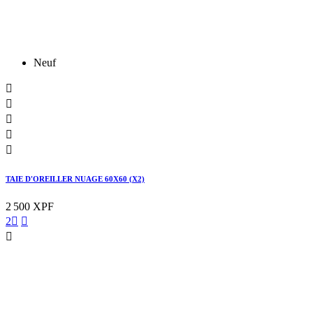
Neuf





TAIE D'OREILLER NUAGE 60X60 (X2)
2 500 XPF
2


