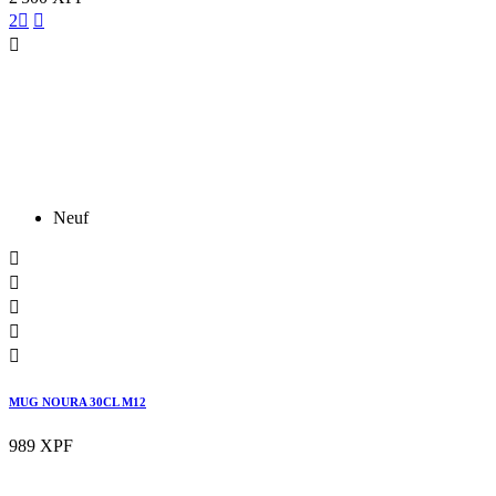
2



Neuf





MUG NOURA 30CL M12
989 XPF