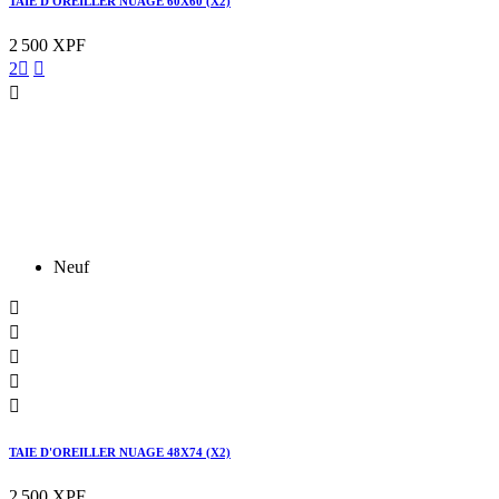
TAIE D'OREILLER NUAGE 60X60 (X2)
2 500 XPF
2



Neuf





TAIE D'OREILLER NUAGE 48X74 (X2)
2 500 XPF