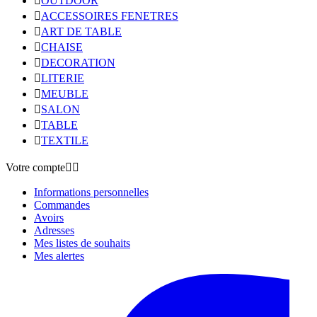

OUTDOOR

ACCESSOIRES FENETRES

ART DE TABLE

CHAISE

DECORATION

LITERIE

MEUBLE

SALON

TABLE

TEXTILE
Votre compte


Informations personnelles
Commandes
Avoirs
Adresses
Mes listes de souhaits
Mes alertes