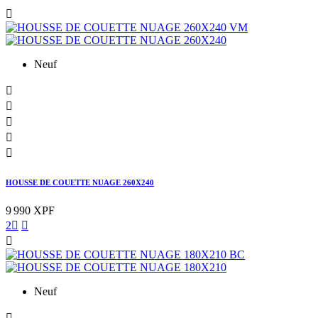

Neuf





HOUSSE DE COUETTE NUAGE 260X240
9 990 XPF
2



Neuf
