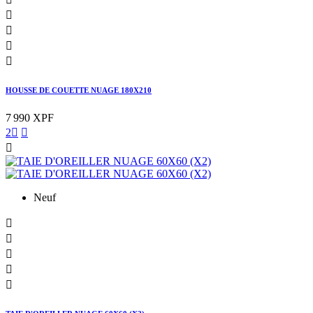




HOUSSE DE COUETTE NUAGE 180X210
7 990 XPF
2



Neuf




