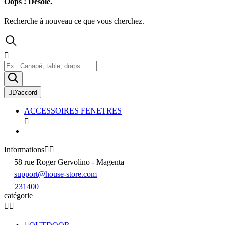
Oops ! Désolé.
Recherche à nouveau ce que vous cherchez.


D'accord
ACCESSOIRES FENETRES

Informations


58 rue Roger Gervolino - Magenta
support@house-store.com
231400
catégorie

