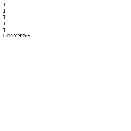





1 490 XPF
Prix