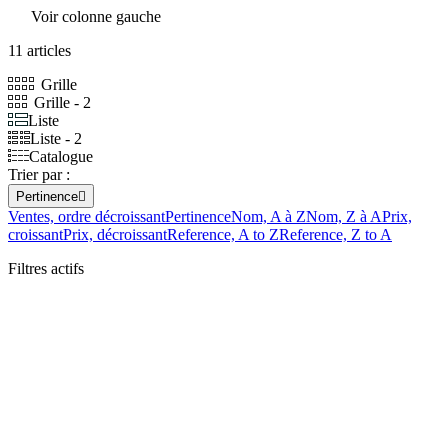
Voir colonne gauche
11 articles
Grille
Grille - 2
Liste
Liste - 2
Catalogue
Trier par :
Pertinence

Ventes, ordre décroissant
Pertinence
Nom, A à Z
Nom, Z à A
Prix,
croissant
Prix, décroissant
Reference, A to Z
Reference, Z to A
Filtres actifs