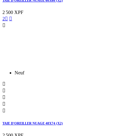
TAIE D'OREILLER NUAGE 60X60 (X2)
2 500 XPF
2



Neuf





TAIE D'OREILLER NUAGE 48X74 (X2)
2 500 XPF