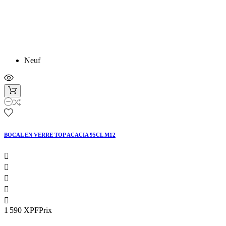
Neuf
BOCAL EN VERRE TOP ACACIA 95CL M12





1 590 XPF
Prix