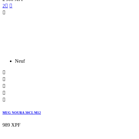
2



Neuf





MUG NOURA 30CL M12
989 XPF