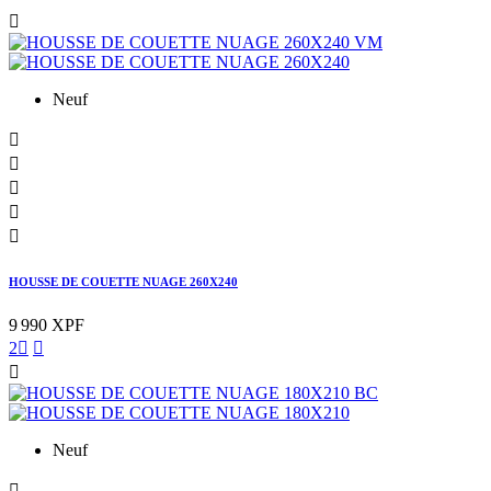

Neuf





HOUSSE DE COUETTE NUAGE 260X240
9 990 XPF
2



Neuf
