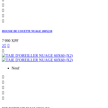




HOUSSE DE COUETTE NUAGE 180X210
7 990 XPF
2



Neuf




