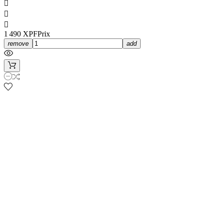



1 490 XPF
Prix
remove
add