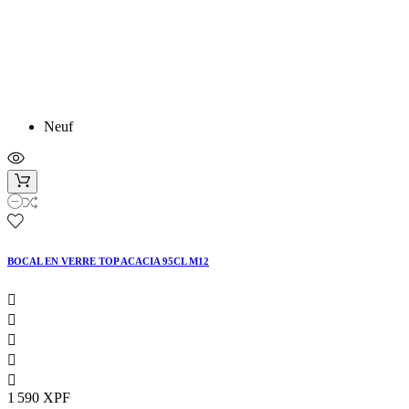
Neuf
BOCAL EN VERRE TOP ACACIA 95CL M12





1 590 XPF