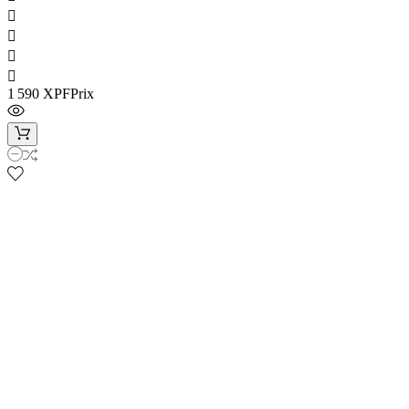




1 590 XPF
Prix