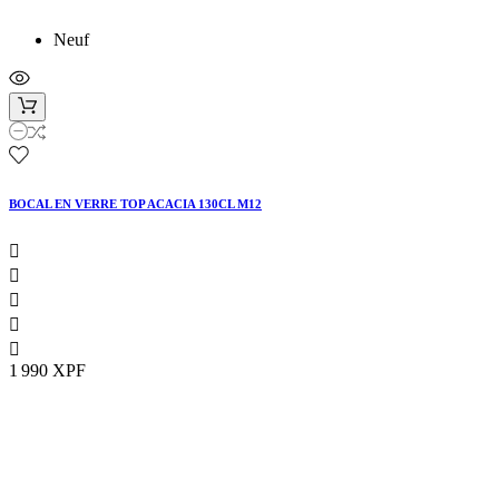
Neuf
BOCAL EN VERRE TOP ACACIA 130CL M12





1 990 XPF