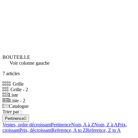
BOUTEILLE
Voir colonne gauche
7 articles
Grille
Grille - 2
Liste
Liste - 2
Catalogue
Trier par :
Pertinence

Ventes, ordre décroissant
Pertinence
Nom, A à Z
Nom, Z à A
Prix,
croissant
Prix, décroissant
Reference, A to Z
Reference, Z to A