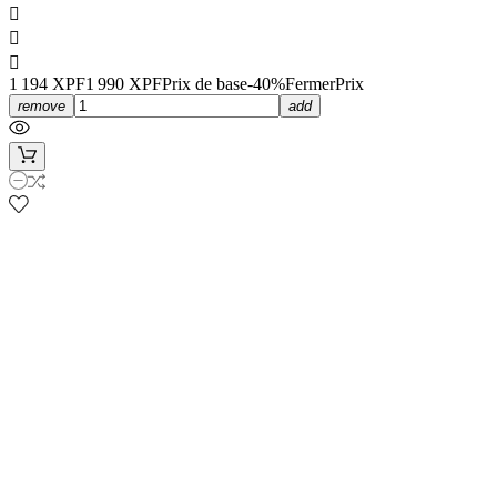



1 194 XPF
1 990 XPF
Prix de base
-40%Fermer
Prix
remove
add