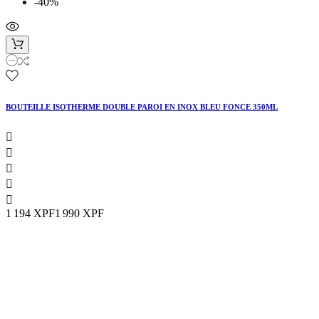
-40%
BOUTEILLE ISOTHERME DOUBLE PAROI EN INOX BLEU FONCE 350ML





1 194 XPF
1 990 XPF