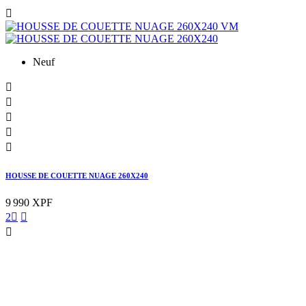

Neuf





HOUSSE DE COUETTE NUAGE 260X240
9 990 XPF
2


