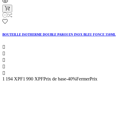
BOUTEILLE ISOTHERME DOUBLE PAROI EN INOX BLEU FONCE 350ML





1 194 XPF
1 990 XPF
Prix de base
-40%Fermer
Prix