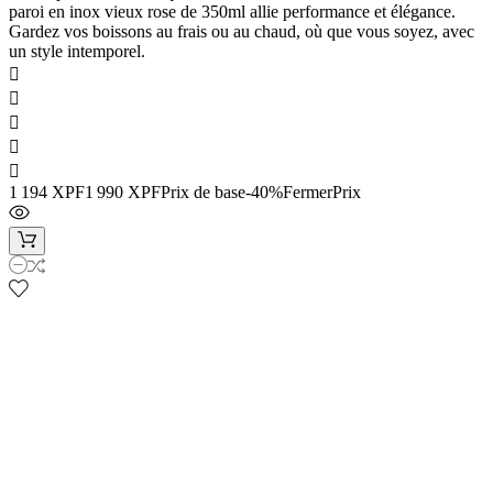
paroi en inox vieux rose de 350ml allie performance et élégance.
Gardez vos boissons au frais ou au chaud, où que vous soyez, avec
un style intemporel.





1 194 XPF
1 990 XPF
Prix de base
-40%Fermer
Prix