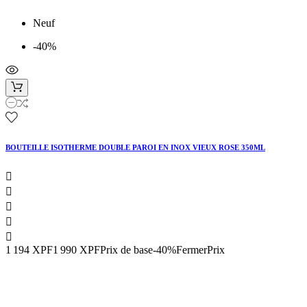
Neuf
-40%
BOUTEILLE ISOTHERME DOUBLE PAROI EN INOX VIEUX ROSE 350ML





1 194 XPF
1 990 XPF
Prix de base
-40%Fermer
Prix