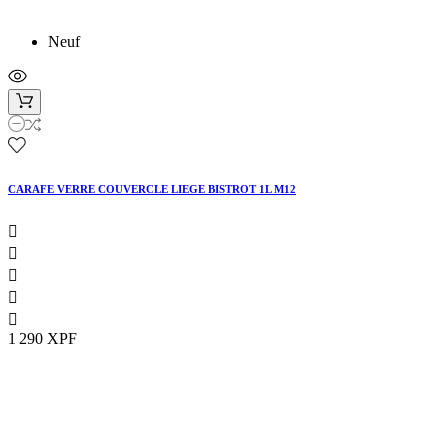
Neuf
CARAFE VERRE COUVERCLE LIEGE BISTROT 1L M12





1 290 XPF