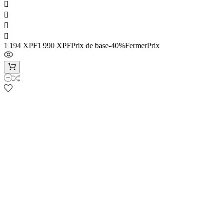




1 194 XPF
1 990 XPF
Prix de base
-40%Fermer
Prix