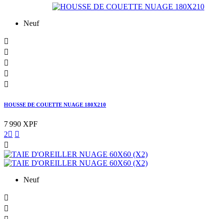
Neuf





HOUSSE DE COUETTE NUAGE 180X210
7 990 XPF
2



Neuf

