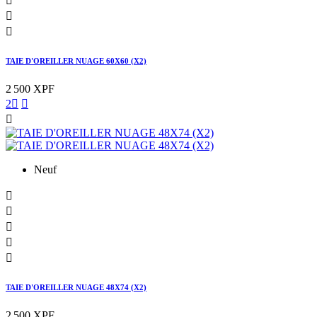



TAIE D'OREILLER NUAGE 60X60 (X2)
2 500 XPF
2



Neuf





TAIE D'OREILLER NUAGE 48X74 (X2)
2 500 XPF