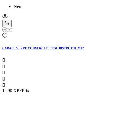
Neuf
CARAFE VERRE COUVERCLE LIEGE BISTROT 1L M12





1 290 XPF
Prix