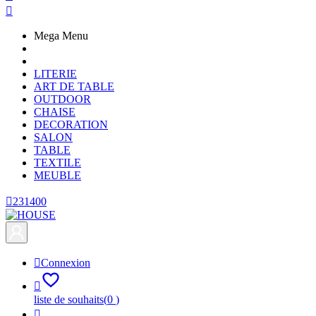

Mega Menu
LITERIE
ART DE TABLE
OUTDOOR
CHAISE
DECORATION
SALON
TABLE
TEXTILE
MEUBLE

231400

Connexion

liste de souhaits
(
0
)
