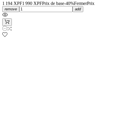
1 194 XPF
1 990 XPF
Prix de base
-40%Fermer
Prix
remove
add