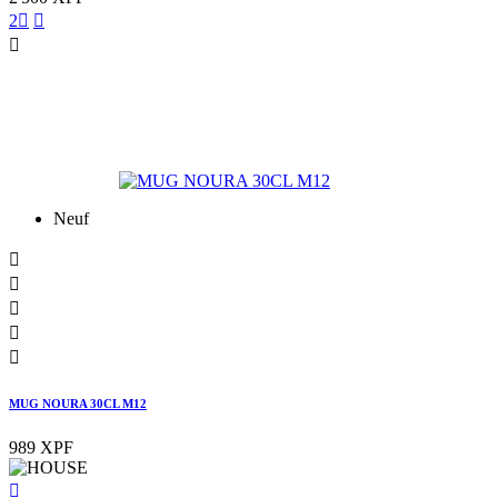
2



Neuf





MUG NOURA 30CL M12
989 XPF
