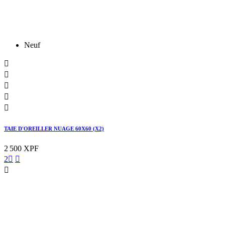
Neuf





TAIE D'OREILLER NUAGE 60X60 (X2)
2 500 XPF
2


