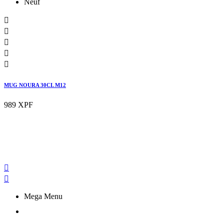
Neuf





MUG NOURA 30CL M12
989 XPF


Mega Menu