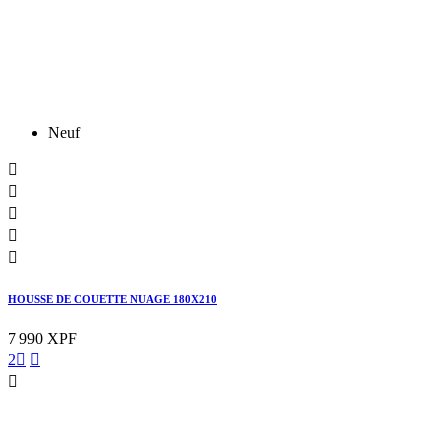
Neuf





HOUSSE DE COUETTE NUAGE 180X210
7 990 XPF
2


