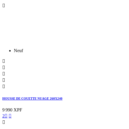

Neuf





HOUSSE DE COUETTE NUAGE 260X240
9 990 XPF
2


