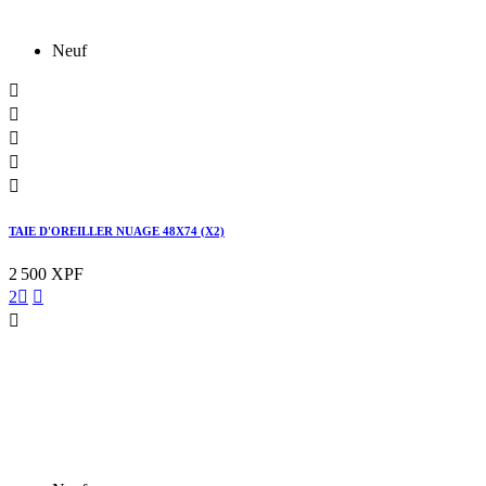
Neuf





TAIE D'OREILLER NUAGE 48X74 (X2)
2 500 XPF
2


