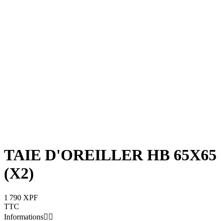
TAIE D'OREILLER HB 65X65
(X2)
1 790 XPF
TTC
Informations

