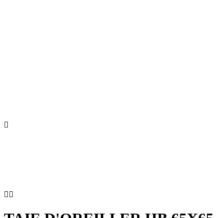


