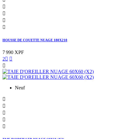




HOUSSE DE COUETTE NUAGE 180X210
7 990 XPF
2



Neuf




