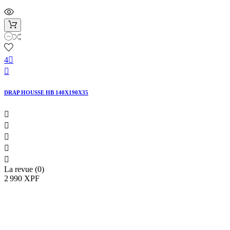
4


DRAP HOUSSE HB 140X190X35





La revue (0)
2 990 XPF