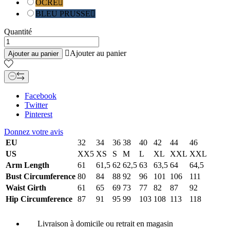
OCRE

BLEU PRUSSE

Quantité

Ajouter au panier
Ajouter au panier
Facebook
Twitter
Pinterest
Donnez votre avis
EU
32
34
36
38
40
42
44
46
US
XX5
XS
S
M
L
XL
XXL
XXL
Arm Length
61
61,5
62
62,5
63
63,5
64
64,5
Bust Circumference
80
84
88
92
96
101
106
111
Waist Girth
61
65
69
73
77
82
87
92
Hip Circumference
87
91
95
99
103
108
113
118
Livraison à domicile ou retrait en magasin