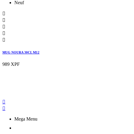
Neuf





MUG NOURA 30CL M12
989 XPF


Mega Menu