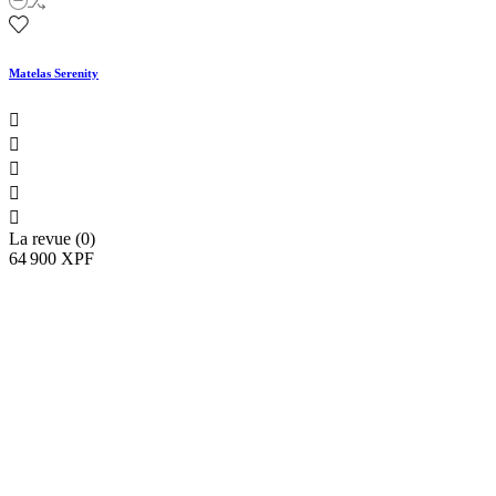
Matelas Serenity





La revue (0)
64 900 XPF