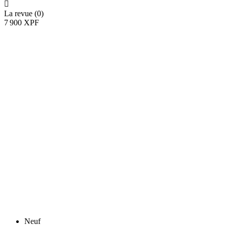

La revue (0)
7 900 XPF
Neuf