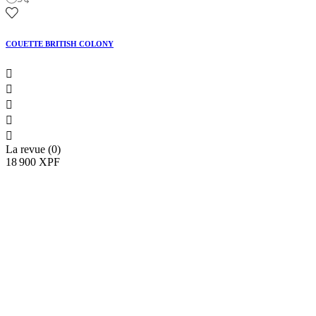
COUETTE BRITISH COLONY





La revue (0)
18 900 XPF