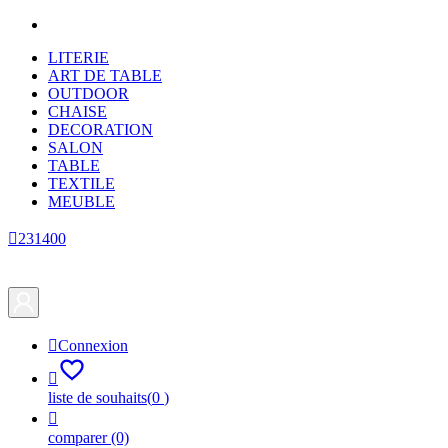
LITERIE
ART DE TABLE
OUTDOOR
CHAISE
DECORATION
SALON
TABLE
TEXTILE
MEUBLE

231400

Connexion

liste de souhaits
(
0
)

comparer
(0)