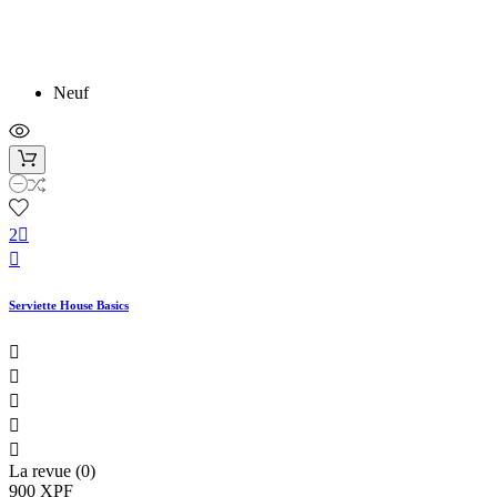
Neuf
2


Serviette House Basics





La revue (0)
900 XPF