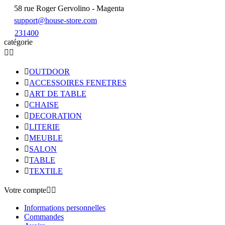
58 rue Roger Gervolino - Magenta
support@house-store.com
231400
catégorie



OUTDOOR

ACCESSOIRES FENETRES

ART DE TABLE

CHAISE

DECORATION

LITERIE

MEUBLE

SALON

TABLE

TEXTILE
Votre compte


Informations personnelles
Commandes