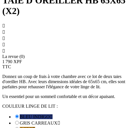
TAIE D'OREILLER HB 65X65
(X2)





La revue (0)
1 790 XPF
TTC
Donnez un coup de frais à votre chambre avec ce lot de deux taies
d'oreiller HB. Avec leurs dimensions idéales de 65x65 cm, elles sont
parfaites pour rehausser l'élégance de votre linge de lit.
Un essentiel pour un sommeil confortable et un décor apaisant.
COULEUR LINGE DE LIT :
BLEU INDIGO

GRIS CARREAUX
