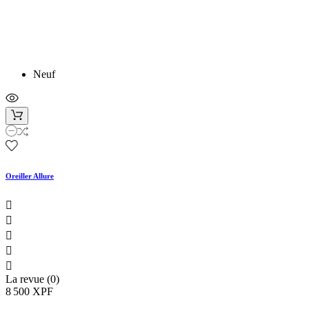
Neuf
Oreiller Allure





La revue (0)
8 500 XPF