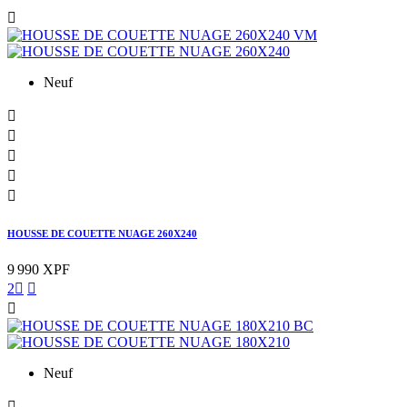

Neuf





HOUSSE DE COUETTE NUAGE 260X240
9 990 XPF
2



Neuf
