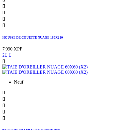




HOUSSE DE COUETTE NUAGE 180X210
7 990 XPF
2



Neuf




