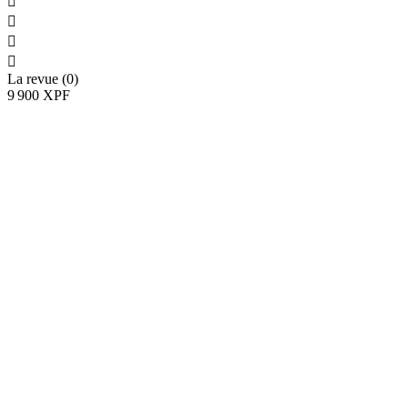




La revue (0)
9 900 XPF