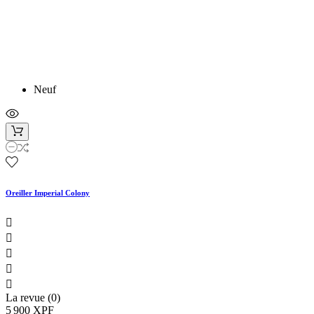
Neuf
Oreiller Imperial Colony





La revue (0)
5 900 XPF