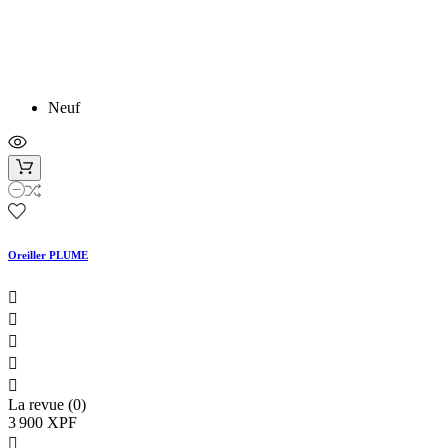
Neuf
Oreiller PLUME





La revue (0)
3 900 XPF
