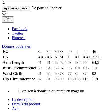

Ajouter au panier
Ajouter au panier
Facebook
Twitter
Pinterest
Donnez votre avis
EU
32
34
36
38
40
42
44
46
US
XX5
XS
S
M
L
XL
XXL
XXL
Arm Length
61
61,5
62
62,5
63
63,5
64
64,5
Bust Circumference
80
84
88
92
96
101
106
111
Waist Girth
61
65
69
73
77
82
87
92
Hip Circumference
87
91
95
99
103
108
113
118
Livraison à domicile ou retrait en magasin
La description
Détails du produit
Avis