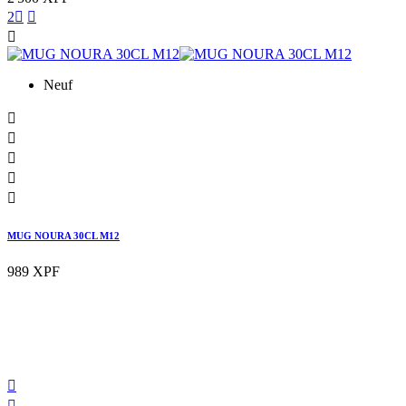
2



Neuf





MUG NOURA 30CL M12
989 XPF

