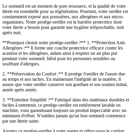
Le sommeil est un moment de pure ressource, et la qualité de votre
literie est essentielle pour sa régénération. Pourtant, votre oreiller est
constamment exposé aux poussières, aux allergènes et aux micro-
organismes. Notre protège-oreiller est la barrière protectrice dont
votre literie a besoin pour garantir une hygiène irréprochable, nuit
après nuit.
**Pourquoi choisir notre protège-oreiller ?** 1. **Protection Anti-
Allergènes :** Il forme une couche protectrice efficace contre les
acariens et les allergènes, aidant ainsi à respirer un air plus pur
pendant votre sommeil. Idéal pour les personnes sensibles ou
souffrant d'allergies.
2. **Préservation du Confort :** Il protège l'oreiller de l'usure due
au temps et aux taches. En maintenant l'intégrité de la matière, il
assure que votre oreiller conserve son gonflant et son soutien initial,
année après année.
3. **Entretien Simplifié :** Fabriqué dans des matériaux durables et
faciles à entretenir, ce protège-oreiller est entièrement lavable en
machine, vous garantissant toujours un produit impeccable avec un
minimum d'effort. N'oubliez jamais qu'un bon sommeil commence
par une literie saine.
Ajoutez ce protège-oreiller à votre panier et offrez-vous le confort