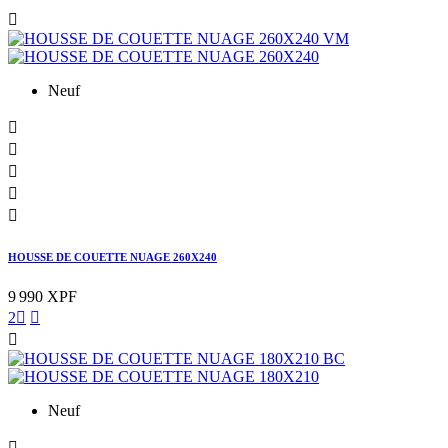

Neuf





HOUSSE DE COUETTE NUAGE 260X240
9 990 XPF
2



Neuf
