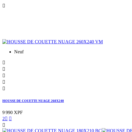

Neuf





HOUSSE DE COUETTE NUAGE 260X240
9 990 XPF
2


