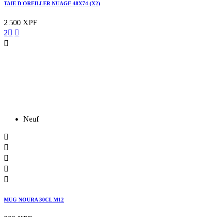
TAIE D'OREILLER NUAGE 48X74 (X2)
2 500 XPF
2



Neuf





MUG NOURA 30CL M12