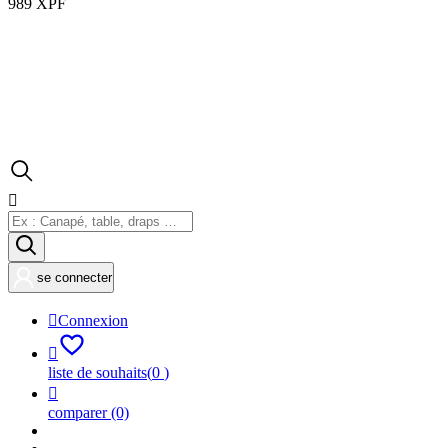
989 XPF

se connecter

Connexion

liste de souhaits
(
0
)

comparer
(0)