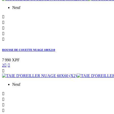
Neuf





HOUSSE DE COUETTE NUAGE 180X210
7 990 XPF
2



Neuf



