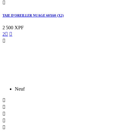

TAIE D'OREILLER NUAGE 60X60 (X2)
2 500 XPF
2



Neuf




