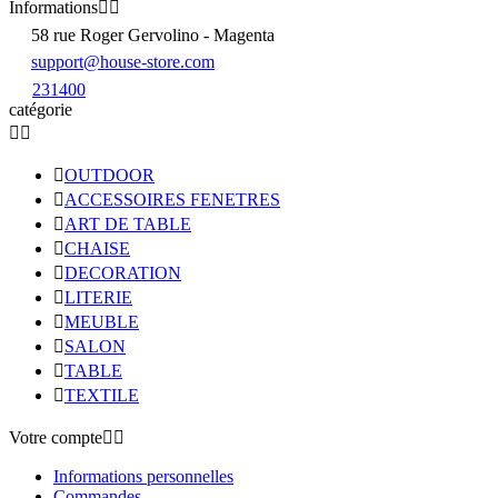
Informations


58 rue Roger Gervolino - Magenta
support@house-store.com
231400
catégorie



OUTDOOR

ACCESSOIRES FENETRES

ART DE TABLE

CHAISE

DECORATION

LITERIE

MEUBLE

SALON

TABLE

TEXTILE
Votre compte


Informations personnelles
Commandes