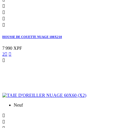




HOUSSE DE COUETTE NUAGE 180X210
7 990 XPF
2



Neuf

