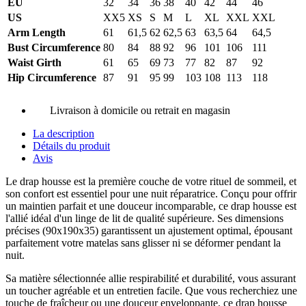
EU
32
34
36
38
40
42
44
46
US
XX5
XS
S
M
L
XL
XXL
XXL
Arm Length
61
61,5
62
62,5
63
63,5
64
64,5
Bust Circumference
80
84
88
92
96
101
106
111
Waist Girth
61
65
69
73
77
82
87
92
Hip Circumference
87
91
95
99
103
108
113
118
Livraison à domicile ou retrait en magasin
La description
Détails du produit
Avis
Le drap housse est la première couche de votre rituel de sommeil, et
son confort est essentiel pour une nuit réparatrice. Conçu pour offrir
un maintien parfait et une douceur incomparable, ce drap housse est
l'allié idéal d'un linge de lit de qualité supérieure. Ses dimensions
précises (90x190x35) garantissent un ajustement optimal, épousant
parfaitement votre matelas sans glisser ni se déformer pendant la
nuit.
Sa matière sélectionnée allie respirabilité et durabilité, vous assurant
un toucher agréable et un entretien facile. Que vous recherchiez une
touche de fraîcheur ou une douceur enveloppante, ce drap housse