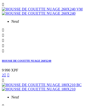

Neuf





HOUSSE DE COUETTE NUAGE 260X240
9 990 XPF
2



Neuf
