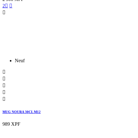
2



Neuf





MUG NOURA 30CL M12
989 XPF