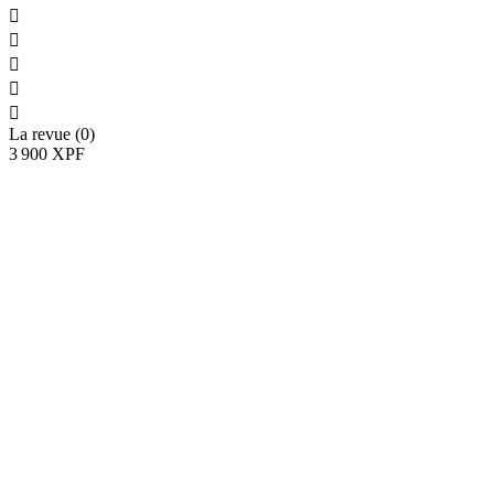





La revue (0)
3 900 XPF