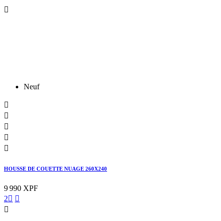

Neuf





HOUSSE DE COUETTE NUAGE 260X240
9 990 XPF
2


