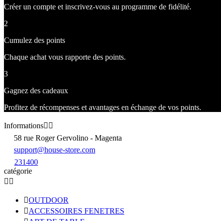
Créer un compte et inscrivez-vous au programme de fidélité.
2
Cumulez des points
Chaque achat vous rapporte des points.
3
Gagnez des cadeaux
Profitez de récompenses et avantages en échange de vos points.
Informations


58 rue Roger Gervolino - Magenta
support@house-store.com
231400
catégorie



OUTDOOR

ACCESSOIRES FENETRES