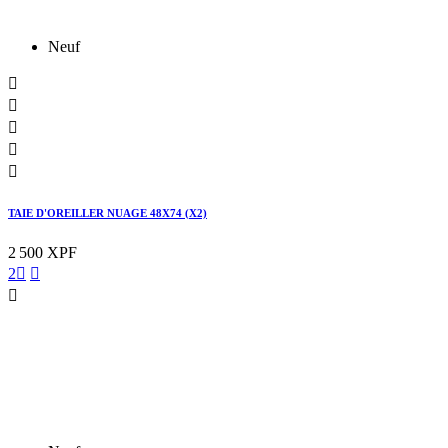
Neuf





TAIE D'OREILLER NUAGE 48X74 (X2)
2 500 XPF
2


