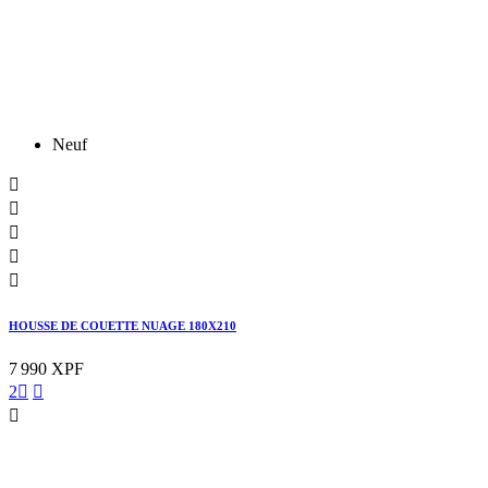
Neuf





HOUSSE DE COUETTE NUAGE 180X210
7 990 XPF
2


