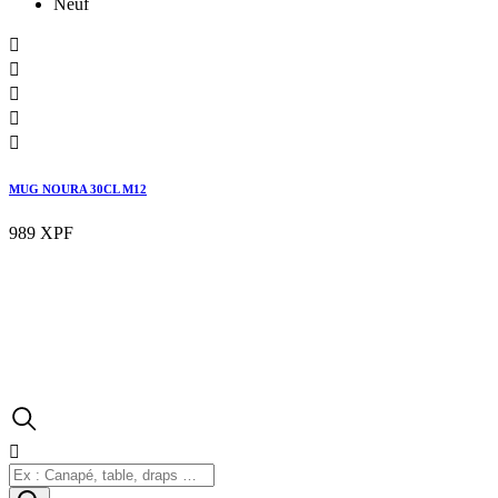
Neuf





MUG NOURA 30CL M12
989 XPF
