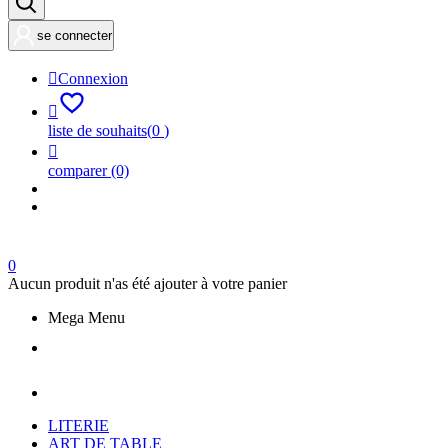
se connecter

Connexion

liste de souhaits
(
0
)

comparer
(0)
0
Aucun produit n'as été ajouter à votre panier
Mega Menu
LITERIE
ART DE TABLE