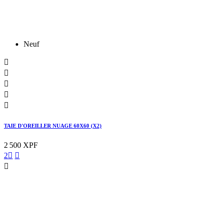
Neuf





TAIE D'OREILLER NUAGE 60X60 (X2)
2 500 XPF
2


