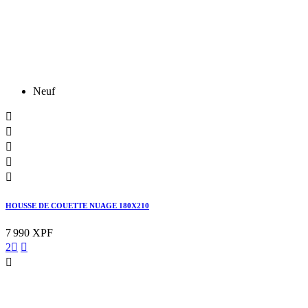
Neuf





HOUSSE DE COUETTE NUAGE 180X210
7 990 XPF
2


