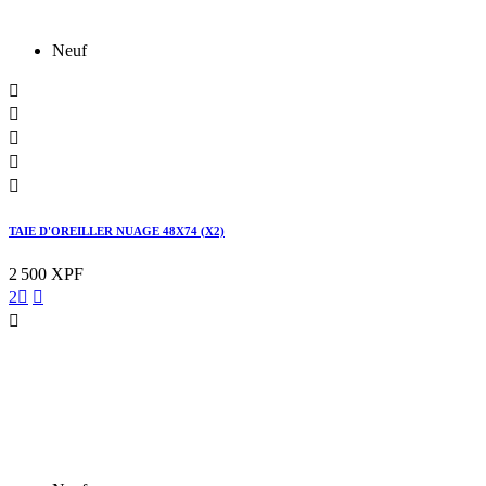
Neuf





TAIE D'OREILLER NUAGE 48X74 (X2)
2 500 XPF
2


