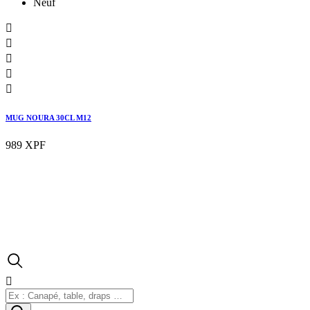
Neuf





MUG NOURA 30CL M12
989 XPF
