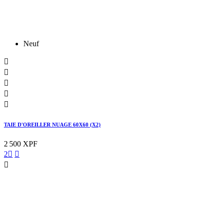
Neuf





TAIE D'OREILLER NUAGE 60X60 (X2)
2 500 XPF
2


