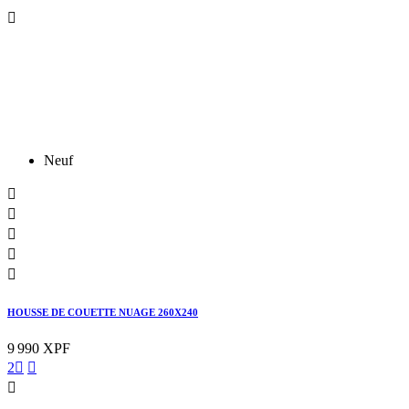

Neuf





HOUSSE DE COUETTE NUAGE 260X240
9 990 XPF
2


