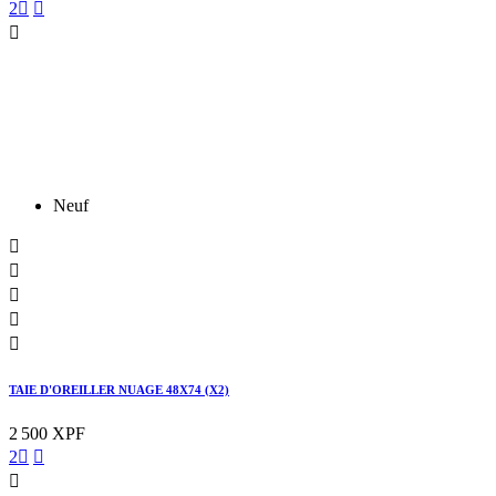
2



Neuf





TAIE D'OREILLER NUAGE 48X74 (X2)
2 500 XPF
2


