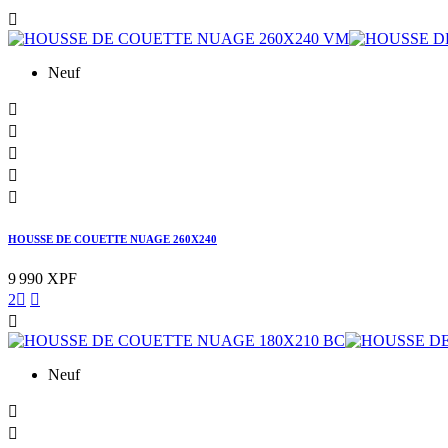

Neuf





HOUSSE DE COUETTE NUAGE 260X240
9 990 XPF
2



Neuf

