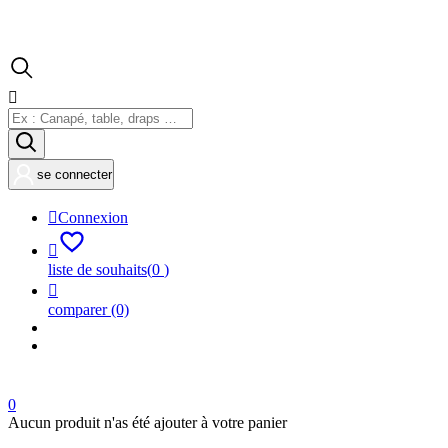

se connecter

Connexion

liste de souhaits
(
0
)

comparer
(0)
0
Aucun produit n'as été ajouter à votre panier