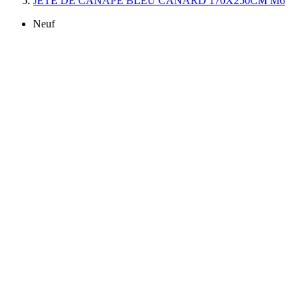
JETE DE CANAPE BLEU CANARD 170X250CM M6
Neuf