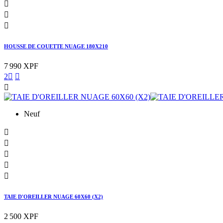



HOUSSE DE COUETTE NUAGE 180X210
7 990 XPF
2



Neuf





TAIE D'OREILLER NUAGE 60X60 (X2)
2 500 XPF