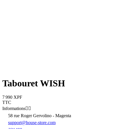
Tabouret WISH
7 990 XPF
TTC
Informations


58 rue Roger Gervolino - Magenta
support@house-store.com