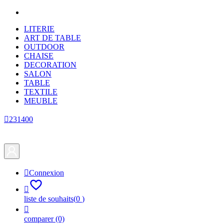
LITERIE
ART DE TABLE
OUTDOOR
CHAISE
DECORATION
SALON
TABLE
TEXTILE
MEUBLE

231400

Connexion

liste de souhaits
(
0
)

comparer
(0)