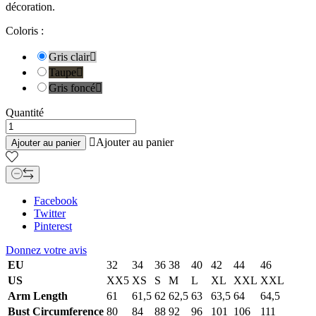
décoration.
Coloris :
Gris clair

Taupe

Gris foncé

Quantité

Ajouter au panier
Ajouter au panier
Facebook
Twitter
Pinterest
Donnez votre avis
EU
32
34
36
38
40
42
44
46
US
XX5
XS
S
M
L
XL
XXL
XXL
Arm Length
61
61,5
62
62,5
63
63,5
64
64,5
Bust Circumference
80
84
88
92
96
101
106
111