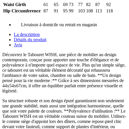
Waist Girth
61
65
69
73
77
82
87
92
Hip Circumference
87
91
95
99
103
108
113
118
Livraison à domicile ou retrait en magasin
La description
Détails du produit
Avis
Découvrez le Tabouret WISH, une pièce de mobilier au design
contemporain, conçue pour apporter une touche d'élégance et de
polyvalence à n'importe quel espace de vie. Plus qu'un simple siège,
ce tabouret est un véritable élément décoratif qui rehaussera
l'ambiance de votre salon, chambre ou salle de bain. **Un design
pensé pour la vie moderne :** Grâce à ses dimensions mesurées de
44x54x67cm, il offre un équilibre parfait entre présence visuelle et
légèreté.
Sa structure robuste et son design épuré garantissent non seulement
une grande stabilité, mais aussi une intégration harmonieuse, quelle
que soit votre palette de couleurs. **Polyvalence d'utilisation :** Le
Tabouret WISH est un véritable couteau suisse du mobilier. Utilisez-
le comme siège d'appoint lors des dîners, comme repose-pied chic
devant votre fauteuil, comme support de plantes d'intérieur, ou