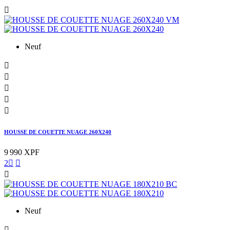

Neuf





HOUSSE DE COUETTE NUAGE 260X240
9 990 XPF
2



Neuf
