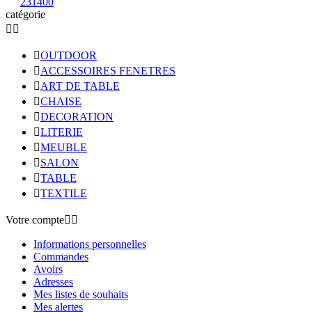
231400
catégorie



OUTDOOR

ACCESSOIRES FENETRES

ART DE TABLE

CHAISE

DECORATION

LITERIE

MEUBLE

SALON

TABLE

TEXTILE
Votre compte


Informations personnelles
Commandes
Avoirs
Adresses
Mes listes de souhaits
Mes alertes