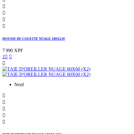




HOUSSE DE COUETTE NUAGE 180X210
7 990 XPF
2



Neuf




