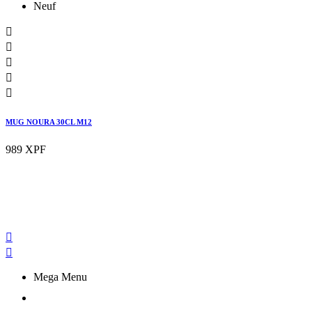
Neuf





MUG NOURA 30CL M12
989 XPF


Mega Menu