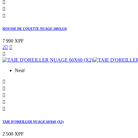



HOUSSE DE COUETTE NUAGE 180X210
7 990 XPF
2



Neuf





TAIE D'OREILLER NUAGE 60X60 (X2)
2 500 XPF