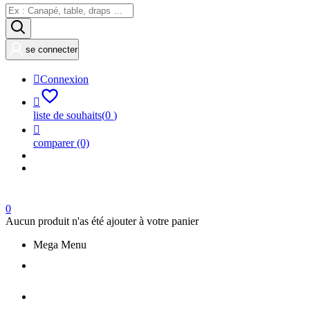
se connecter

Connexion

liste de souhaits
(
0
)

comparer
(0)
0
Aucun produit n'as été ajouter à votre panier
Mega Menu