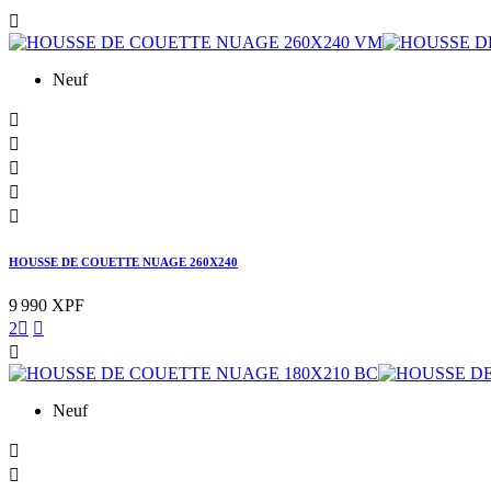

Neuf





HOUSSE DE COUETTE NUAGE 260X240
9 990 XPF
2



Neuf

