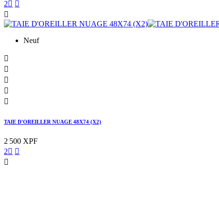
2



Neuf





TAIE D'OREILLER NUAGE 48X74 (X2)
2 500 XPF
2


