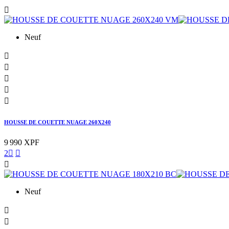

Neuf





HOUSSE DE COUETTE NUAGE 260X240
9 990 XPF
2



Neuf

