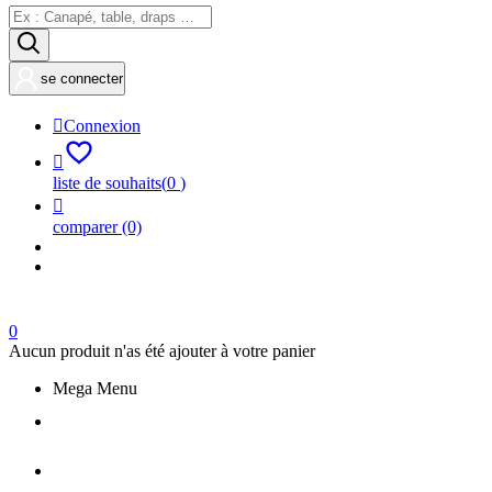
se connecter

Connexion

liste de souhaits
(
0
)

comparer
(0)
0
Aucun produit n'as été ajouter à votre panier
Mega Menu