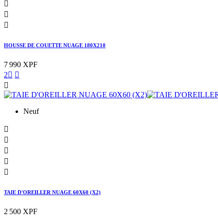



HOUSSE DE COUETTE NUAGE 180X210
7 990 XPF
2



Neuf





TAIE D'OREILLER NUAGE 60X60 (X2)
2 500 XPF