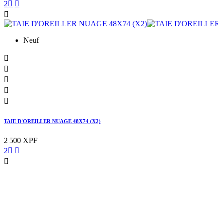
2



Neuf





TAIE D'OREILLER NUAGE 48X74 (X2)
2 500 XPF
2


