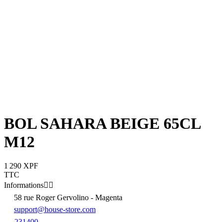
BOL SAHARA BEIGE 65CL
M12
1 290 XPF
TTC
Informations


58 rue Roger Gervolino - Magenta
support@house-store.com
231400