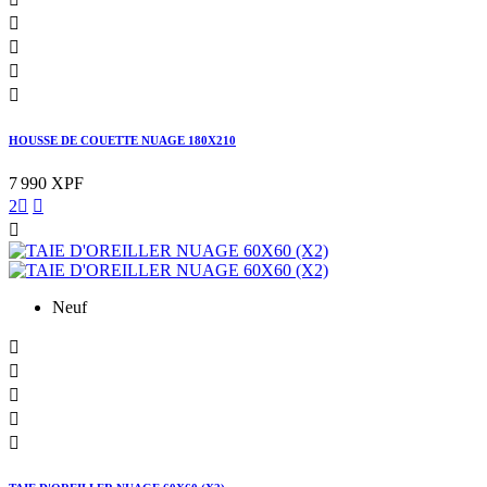




HOUSSE DE COUETTE NUAGE 180X210
7 990 XPF
2



Neuf




