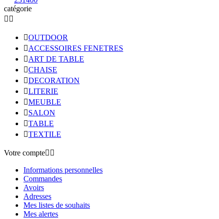
catégorie



OUTDOOR

ACCESSOIRES FENETRES

ART DE TABLE

CHAISE

DECORATION

LITERIE

MEUBLE

SALON

TABLE

TEXTILE
Votre compte


Informations personnelles
Commandes
Avoirs
Adresses
Mes listes de souhaits
Mes alertes