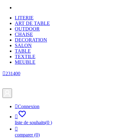
LITERIE
ART DE TABLE
OUTDOOR
CHAISE
DECORATION
SALON
TABLE
TEXTILE
MEUBLE

231400

Connexion

liste de souhaits
(
0
)

comparer
(0)