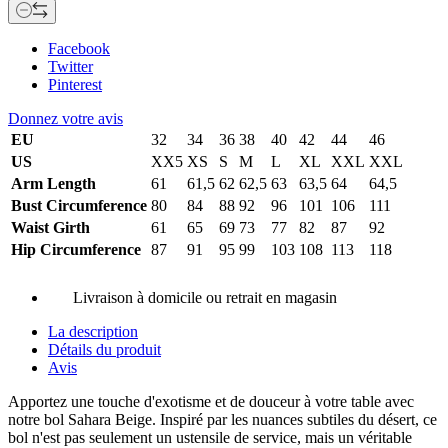
Facebook
Twitter
Pinterest
Donnez votre avis
EU
32
34
36
38
40
42
44
46
US
XX5
XS
S
M
L
XL
XXL
XXL
Arm Length
61
61,5
62
62,5
63
63,5
64
64,5
Bust Circumference
80
84
88
92
96
101
106
111
Waist Girth
61
65
69
73
77
82
87
92
Hip Circumference
87
91
95
99
103
108
113
118
Livraison à domicile ou retrait en magasin
La description
Détails du produit
Avis
Apportez une touche d'exotisme et de douceur à votre table avec
notre bol Sahara Beige. Inspiré par les nuances subtiles du désert, ce
bol n'est pas seulement un ustensile de service, mais un véritable