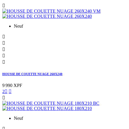

Neuf





HOUSSE DE COUETTE NUAGE 260X240
9 990 XPF
2



Neuf
