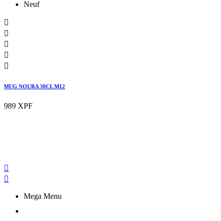
Neuf





MUG NOURA 30CL M12
989 XPF


Mega Menu