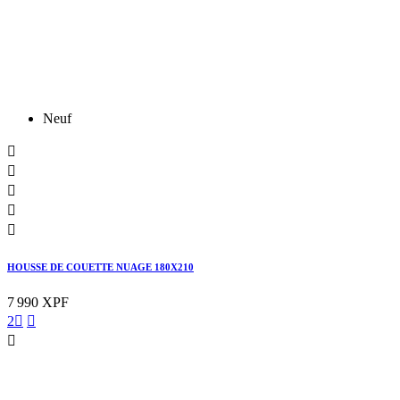
Neuf





HOUSSE DE COUETTE NUAGE 180X210
7 990 XPF
2


