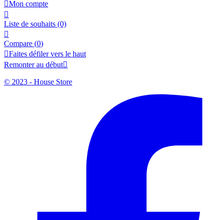

Mon compte

Liste de souhaits
(0)

Compare (
0
)

Faites défiler vers le haut
Remonter au début

© 2023 - House Store