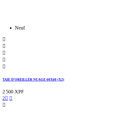
Neuf





TAIE D'OREILLER NUAGE 60X60 (X2)
2 500 XPF
2


