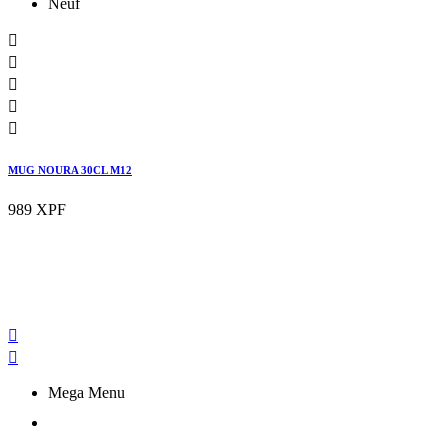
Neuf





MUG NOURA 30CL M12
989 XPF


Mega Menu