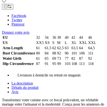
Facebook
Twitter
Pinterest
Donnez votre avis
EU
32
34
36
38
40
42
44
46
US
XX5
XS
S
M
L
XL
XXL
XXL
Arm Length
61
61,5
62
62,5
63
63,5
64
64,5
Bust Circumference
80
84
88
92
96
101
106
111
Waist Girth
61
65
69
73
77
82
87
92
Hip Circumference
87
91
95
99
103
108
113
118
Livraison à domicile ou retrait en magasin
La description
Détails du produit
Avis
Transformez votre cuisine avec ce bocal polyvalent, un véritable
mariage entre l'artisanat et la modernité. Conçu pour les amateurs de