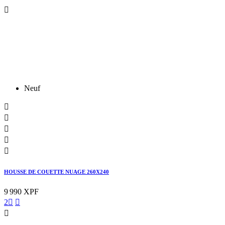

Neuf





HOUSSE DE COUETTE NUAGE 260X240
9 990 XPF
2


