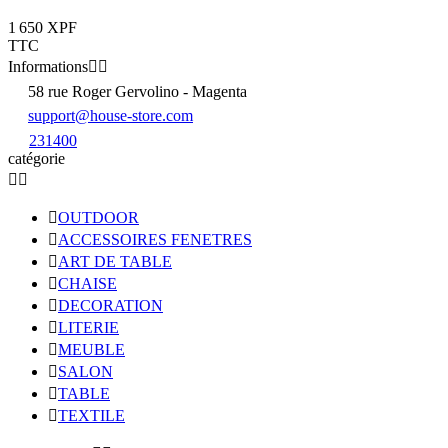
1 650 XPF
TTC
Informations


58 rue Roger Gervolino - Magenta
support@house-store.com
231400
catégorie



OUTDOOR

ACCESSOIRES FENETRES

ART DE TABLE

CHAISE

DECORATION

LITERIE

MEUBLE

SALON

TABLE

TEXTILE