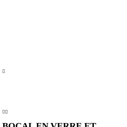



BOCAL EN VERRE ET