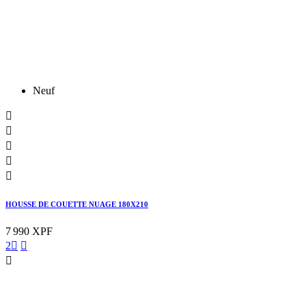
Neuf





HOUSSE DE COUETTE NUAGE 180X210
7 990 XPF
2


