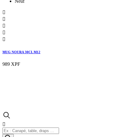
Neuf





MUG NOURA 30CL M12
989 XPF

se connecter

Connexion