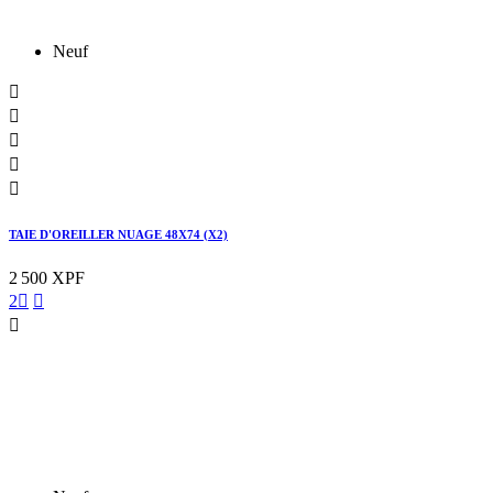
Neuf





TAIE D'OREILLER NUAGE 48X74 (X2)
2 500 XPF
2


