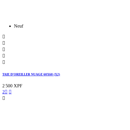
Neuf





TAIE D'OREILLER NUAGE 60X60 (X2)
2 500 XPF
2


